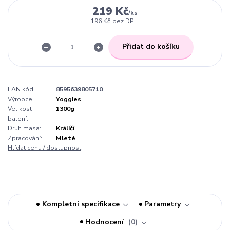
219 Kč
/
ks
196 Kč
bez DPH
Přidat do košíku
EAN kód:
8595639805710
Výrobce:
Yoggies
Velikost
1300g
balení:
Druh masa:
Králičí
Zpracování:
Mleté
Hlídat cenu / dostupnost
Kompletní specifikace
Parametry
Hodnocení
0