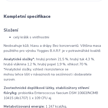
Kompletní specifikace
Složení
celý králík s vnitřnostmi
Neobsahuje kůži, hlavu a drápy. Bez konzervantů. Většina masa
použitého pro výrobu Yoggies B.A.R.F. je v potravinářské kvalitě.
Analytické složky*:
hrubý protein 21,5 %, hrubý tuk 4,3 %,
hrubá vláknina 1,2 %, hrubý popel 1,9 %, vlhkost 70 %.
*Analytické složky, vzhled i konzistence se
mohou lehce lišit v návaznosti na sezónnost i dodavatele
surovin.
Zootechnické doplňkové látky, stabilizátory střevní
flóry/kg:
probiotika Enterococcus faecium DSM 10663/NCIMB
10415 (4b1707) 1 x 109 CFU aj.
Metabolizovaná energie:
1 247 kcal/kg
.