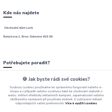
Kde nás najdete
Obchodní dům Lerk
Rokytova 1, Brno-židenice 615 00
Potřebujete poradit?
🍪 Jak byste rádi své cookies?
tým Barfíci
Soubory cookies používáme ke správnému fungování našeho e-
+420 605 277 576
shopu a v případě vašeho souhlasu také ke sledování statistik o
webu, měření efektivity reklamních kampaní, zapamatování vašeho
info@barfici.cz
oblíbeného nastavení při používání stránek, či zobrazení reklam
odpovídajících vašim preferencím.
Více k využití cookies