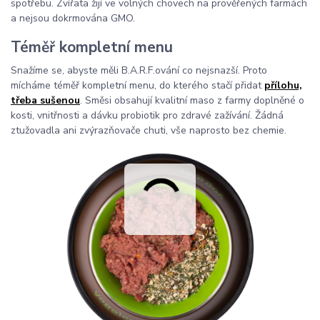
spotřebu. Zvířata žijí ve volných chovech na prověřených farmách
a nejsou dokrmována GMO.
Téměř kompletní menu
Snažíme se, abyste měli B.A.R.F.ování co nejsnazší. Proto
mícháme téměř kompletní menu, do kterého stačí přidat
přílohu,
třeba sušenou
. Směsi obsahují kvalitní maso z farmy doplněné o
kosti, vnitřnosti a dávku probiotik pro zdravé zažívání. Žádná
ztužovadla ani zvýrazňovače chuti, vše naprosto bez chemie.