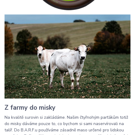
Z farmy do misky
Na kvalitě surovin si zakládáme. Našim čtyřnohým parťákům totiž
do misky dáváme pouze to, co bychom si sami naservírovali na
talíř. Do B.A.R.F.u používáme zásadně maso určené pro lidskou