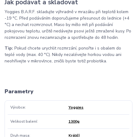
Jak podávat a skladovat
Yoggies B.A.R.F. skladujte výhradně v mrazáku při teplotě kolem
-19 °C. Před podáváním doporučujeme přesunout do lednice (+4
°C) a nechat rozmrznout. Maso by mělo mít při podávání
pokojovou teplotu, určitě nedávejte psovi ještě zmražené kusy. Po
rozmrazení znovu nezamrazujte a spotřebujte do 48 hodin.
Tip:
Pokud chcete urychlit rozmrzání, ponořte i s obalem do
teplé vody (max. 40 °C). Nikdy nezalévejte horkou vodou ani
neohřívejte v mikrovlnce, zničili byste totiž probiotika.
Parametry
Výrobce
Yoggies
Velikost balení
1300g
Druh masa
Králičí