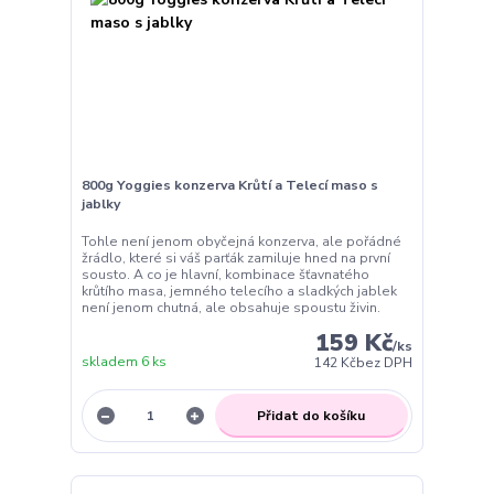
800g Yoggies konzerva Krůtí a Telecí maso s
jablky
Tohle není jenom obyčejná konzerva, ale pořádné
žrádlo, které si váš parťák zamiluje hned na první
sousto. A co je hlavní, kombinace šťavnatého
krůtího masa, jemného telecího a sladkých jablek
není jenom chutná, ale obsahuje spoustu živin.
159 Kč
/
ks
skladem 6 ks
142 Kč
bez DPH
Přidat do košíku