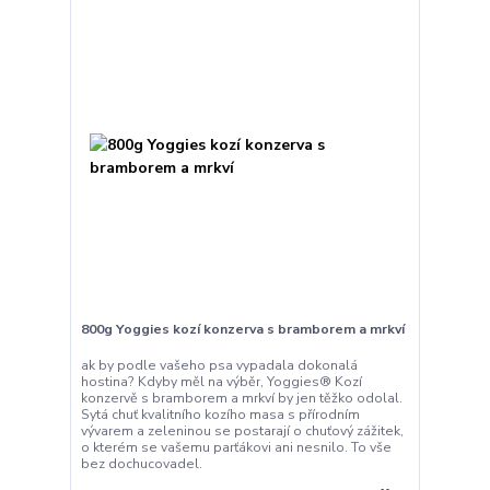
800g Yoggies kozí konzerva s bramborem a mrkví
ak by podle vašeho psa vypadala dokonalá
hostina? Kdyby měl na výběr, Yoggies® Kozí
konzervě s bramborem a mrkví by jen těžko odolal.
Sytá chuť kvalitního kozího masa s přírodním
vývarem a zeleninou se postarají o chuťový zážitek,
o kterém se vašemu parťákovi ani nesnilo. To vše
bez dochucovadel.