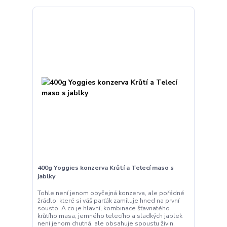
400g Yoggies konzerva Krůtí a Telecí maso s
jablky
Tohle není jenom obyčejná konzerva, ale pořádné
žrádlo, které si váš parťák zamiluje hned na první
sousto. A co je hlavní, kombinace šťavnatého
krůtího masa, jemného telecího a sladkých jablek
není jenom chutná, ale obsahuje spoustu živin.