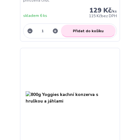
přirozená chuť.
129 Kč
/
ks
skladem 6 ks
115 Kč
bez DPH
Přidat do košíku