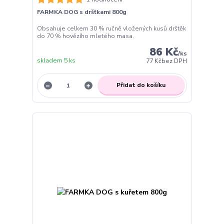
FARMKA DOG s dršťkami 800g
Obsahuje celkem 30 % ručně vložených kusů drštěk
do 70 % hovězího mletého masa.
86 Kč
/
ks
skladem 5 ks
77 Kč
bez DPH
Přidat do košíku