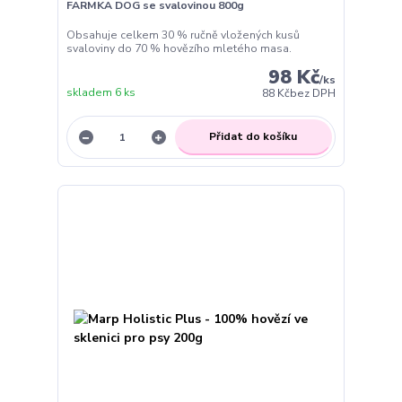
FARMKA DOG se svalovinou 800g
Obsahuje celkem 30 % ručně vložených kusů
svaloviny do 70 % hovězího mletého masa.
98 Kč
/
ks
skladem 6 ks
88 Kč
bez DPH
Přidat do košíku