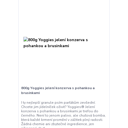
800g Yoggies jelení konzerva s pohankou a
brusinkami
I ty nejlepší granule psím parťákům zevšední.
Chcete jim jídelníček oživit? Yoggies® Jelení
konzerva s pohankou a brusinkami je trefou do
černého. Není to jenom palivo, ale chuťová bomba,
která každé krmení promění v zážitek plný radosti.
Žádná chemie ani zbytečné ingredience, jen