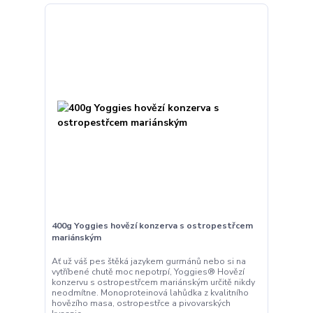
400g Yoggies hovězí konzerva s ostropestřcem
mariánským
Ať už váš pes štěká jazykem gurmánů nebo si na
vytříbené chutě moc nepotrpí, Yoggies® Hovězí
konzervu s ostropestřcem mariánským určitě nikdy
neodmítne. Monoproteinová lahůdka z kvalitního
hovězího masa, ostropestřce a pivovarských