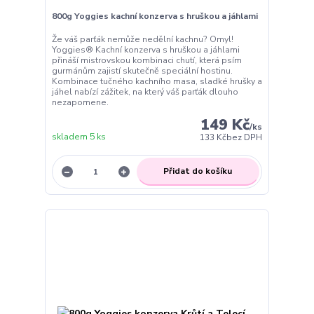
800g Yoggies kachní konzerva s hruškou a jáhlami
Že váš parťák nemůže nedělní kachnu? Omyl!
Yoggies® Kachní konzerva s hruškou a jáhlami
přináší mistrovskou kombinaci chutí, která psím
gurmánům zajistí skutečně speciální hostinu.
Kombinace tučného kachního masa, sladké hrušky a
jáhel nabízí zážitek, na který váš parťák dlouho
nezapomene.
149 Kč
/
ks
skladem 5 ks
133 Kč
bez DPH
Přidat do košíku