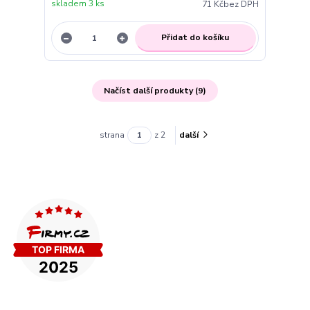
skladem 3 ks
71 Kč
bez DPH
Přidat do košíku
Načíst další produkty (9)
strana
z 2
další