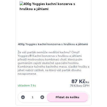
400g Yoggies kachní konzerva s hruškou a jáhlami
Že váš parťák nemůže nedělní kachnu? Omyl!
Yoggies® Kachní konzerva s hruškou a jáhlami
přináší mistrovskou kombinaci chutí, která psím
gurmánům zajistí skutečně speciální hostinu.
Kombinace tučného kachního masa, sladké hrušky a
jáhel nabízí zážitek, na který váš parťák dlouho
nezapomene.
87 Kč
/
ks
skladem 3 ks
78 Kč
bez DPH
Přidat do košíku