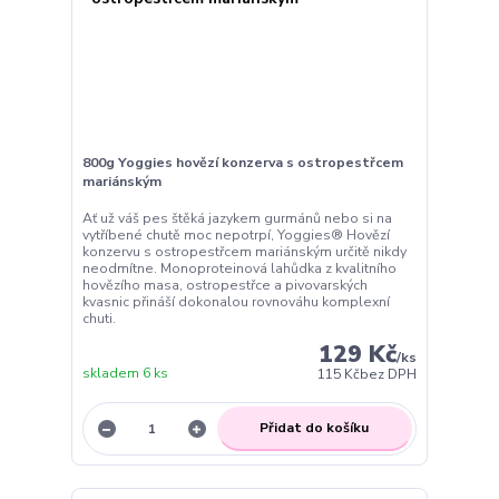
800g Yoggies hovězí konzerva s ostropestřcem
mariánským
Ať už váš pes štěká jazykem gurmánů nebo si na
vytříbené chutě moc nepotrpí, Yoggies® Hovězí
konzervu s ostropestřcem mariánským určitě nikdy
neodmítne. Monoproteinová lahůdka z kvalitního
hovězího masa, ostropestřce a pivovarských
kvasnic přináší dokonalou rovnováhu komplexní
chuti.
129 Kč
/
ks
skladem 6 ks
115 Kč
bez DPH
Přidat do košíku