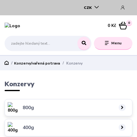
CZK
0
0 Kč
Menu
Konzervy/vařená potrava
Konzervy
Konzervy
800g
400g