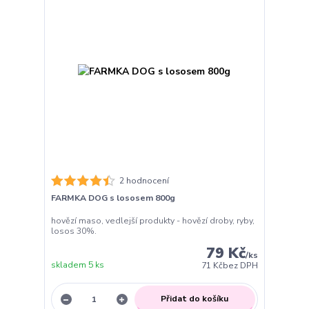
2 hodnocení
FARMKA DOG s lososem 800g
hovězí maso, vedlejší produkty - hovězí droby, ryby,
losos 30%.
79 Kč
/
ks
skladem 5 ks
71 Kč
bez DPH
Přidat do košíku