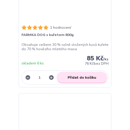
1 hodnocení
FARMKA DOG s kuřetem 800g
Obsahuje celkem 30 % ručně vložených kusů kuřete
do 70 % hovězího mletého masa
85 Kč
/
ks
skladem 6 ks
76 Kč
bez DPH
Přidat do košíku