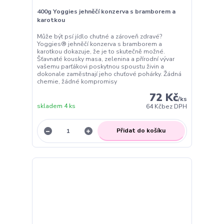
400g Yoggies jehněčí konzerva s bramborem a
karotkou
Může být psí jídlo chutné a zároveň zdravé?
Yoggies® jehněčí konzerva s bramborem a
karotkou dokazuje, že je to skutečně možné.
Šťavnaté kousky masa, zelenina a přírodní vývar
vašemu parťákovi poskytnou spoustu živin a
dokonale zaměstnají jeho chuťové pohárky. Žádná
chemie, žádné kompromisy
72 Kč
/
ks
skladem 4 ks
64 Kč
bez DPH
Přidat do košíku