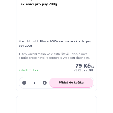
Marp Holistic Plus - 100% kachna ve sklenici pro
psy 200g
100% kachní maso ve vlastní šťávě - doplňková
single proteinová receptura s vysokou chutností.
79 Kč
/
ks
skladem 3 ks
71 Kč
bez DPH
Přidat do košíku