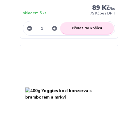
89 Kč
/
ks
skladem 6 ks
79 Kč
bez DPH
Přidat do košíku