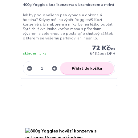
400g Yoggies kozí konzerva s bramborem a mrkví
Jak by podle vašeho psa vypadala dokonalá
hostina? Kdyby měl na výběr, Yoggies® Kozí
konzervě s bramborem a mrkví by jen těžko odolal.
Sytá chuť kvalitního kozího masa s přírodním
vývarem a zeleninou se postarají o chuťový zážitek,
o kterém se vašemu parťákovi ani nesnilo.
72 Kč
/
ks
skladem 3 ks
64 Kč
bez DPH
Přidat do košíku