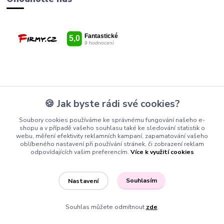
🍪 Jak byste rádi své cookies?
Kde nás najdete
Soubory cookies používáme ke správnému fungování našeho e-
shopu a v případě vašeho souhlasu také ke sledování statistik o
webu, měření efektivity reklamních kampaní, zapamatování vašeho
oblíbeného nastavení při používání stránek, či zobrazení reklam
Obchodní dům Lerk
odpovídajících vašim preferencím.
Více k využití cookies
Rokytova 1, Brno-židenice 615 00
Souhlasím
Nastavení
Souhlas můžete odmítnout
zde
.
Potřebujete poradit?