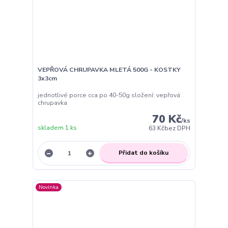
VEPŘOVÁ CHRUPAVKA MLETÁ 500G - KOSTKY
3x3cm
jednotlivé porce cca po 40-50g složení: vepřová
chrupavka
70 Kč
/
ks
skladem 1 ks
63 Kč
bez DPH
Přidat do košíku
Novinka