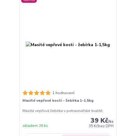
Novinka
1 hodnocení
Masité vepřové kosti - žebírka 1-1,5kg
Masitá vepřová žebírka v potravinářské kvalitě.
39 Kč
/
ks
skladem 26 ks
35 Kč
bez DPH