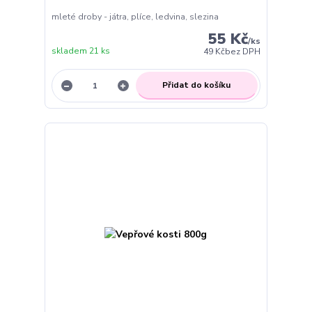
mleté droby - játra, plíce, ledvina, slezina
55 Kč
/
ks
skladem 21 ks
49 Kč
bez DPH
Přidat do košíku