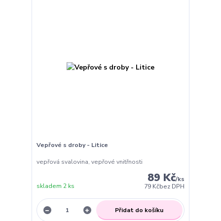
Vepřové s droby - Litice
vepřová svalovina, vepřové vnitřnosti
89 Kč
/
ks
skladem 2 ks
79 Kč
bez DPH
Přidat do košíku