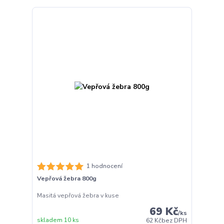
1 hodnocení
Vepřová žebra 800g
Masitá vepřová žebra v kuse
69 Kč
/
ks
skladem 10 ks
62 Kč
bez DPH