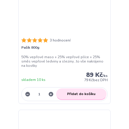
3 hodnocení
Pašík 800g
50% vepřové maso + 25% vepřové plíce + 25%
směs vepřové ledviny a sleziny...to vše nakrájeno
na kostky
89 Kč
/
ks
skladem 10 ks
79 Kč
bez DPH
Přidat do košíku