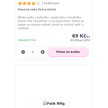
1 hodnocení
Masová směs Extra mletá
Mletá směs z kuřecího, vepřového a hovězího
masa. Vše obsažené v cca 1kg balení. Salám je
balen ve varném střevě, proto je možné vařit i s
obalem.
69 Kč
/
ks
skladem 9 ks
62 Kč
bez DPH
Přidat do košíku