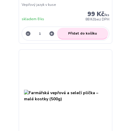
Vepřový jazyk v kuse
99 Kč
/
ks
skladem 8 ks
88 Kč
bez DPH
Přidat do košíku