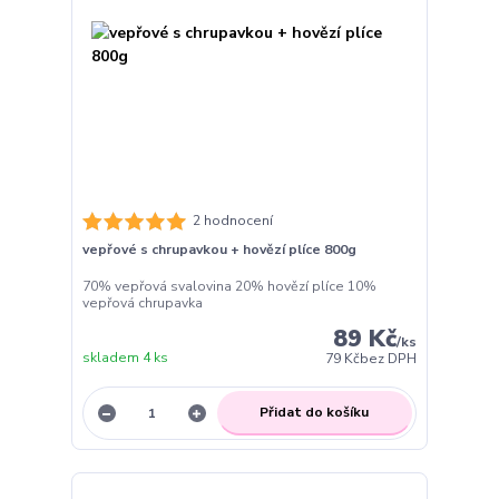
2 hodnocení
vepřové s chrupavkou + hovězí plíce 800g
70% vepřová svalovina 20% hovězí plíce 10%
vepřová chrupavka
89 Kč
/
ks
skladem 4 ks
79 Kč
bez DPH
Přidat do košíku