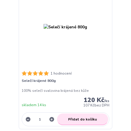
1 hodnocení
Selečí krájené 800g
100% selečí svalovina krájená bez kůže
120 Kč
/
ks
skladem 14 ks
107 Kč
bez DPH
Přidat do košíku