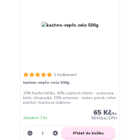
1 hodnocení
kachno-vepřo-zelo 500g
20% Kachní křídla, 60% vepřové mleté - svalovina,
kůže, chrupavka, 20% zelenina - mrkev, pórek, celer,
petržel, hrachová vláknina.
65 Kč
/
ks
skladem 7 ks
58 Kč
bez DPH
Přidat do košíku