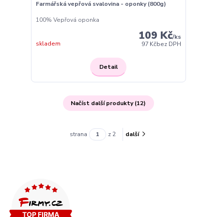
Farmářská vepřová svalovina - oponky (800g)
100% Vepřová oponka
109 Kč
/
ks
skladem
97 Kč
bez DPH
Detail
Načíst další produkty (12)
strana
z 2
další