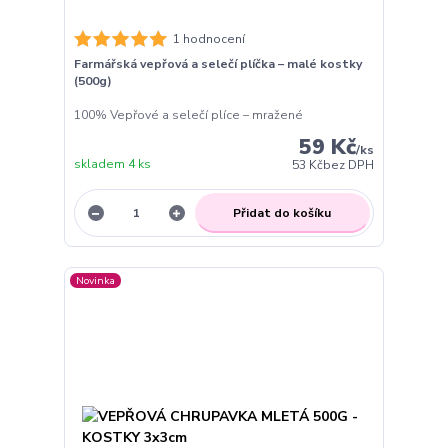
1 hodnocení
Farmářská vepřová a selečí plíčka – malé kostky
(500g)
100% Vepřové a selečí plíce – mražené
59 Kč
/
ks
skladem 4 ks
53 Kč
bez DPH
Přidat do košíku
Novinka