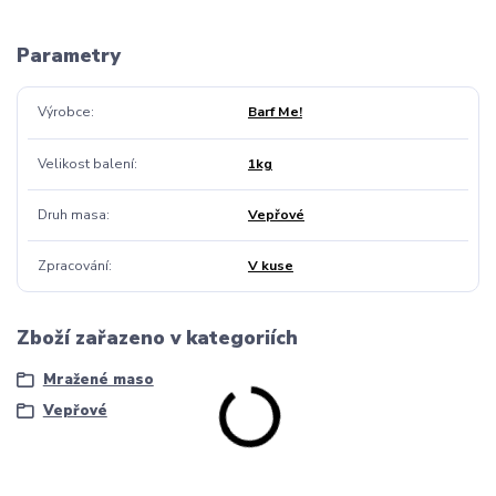
Parametry
Výrobce
Barf Me!
Velikost balení
1kg
Druh masa
Vepřové
Zpracování
V kuse
Zboží zařazeno v kategoriích
Mražené maso
Vepřové