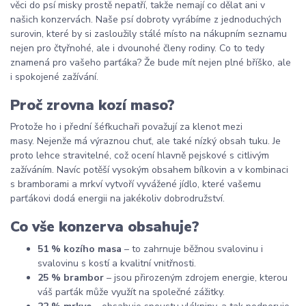
věci do psí misky prostě nepatří, takže nemají co dělat ani v
našich konzervách. Naše psí dobroty vyrábíme z jednoduchých
surovin, které by si zasloužily stálé místo na nákupním seznamu
nejen pro čtyřnohé, ale i dvounohé členy rodiny. Co to tedy
znamená pro vašeho parťáka? Že bude mít nejen plné bříško, ale
i spokojené zažívání.
Proč zrovna kozí maso?
Protože ho i přední šéfkuchaři považují za klenot mezi
masy. Nejenže má výraznou chuť, ale také nízký obsah tuku. Je
proto lehce stravitelné, což ocení hlavně pejskové s citlivým
zažíváním. Navíc potěší vysokým obsahem bílkovin a v kombinaci
s bramborami a mrkví vytvoří vyvážené jídlo, které vašemu
parťákovi dodá energii na jakékoliv dobrodružství.
Co vše konzerva obsahuje?
51 % kozího masa
– to zahrnuje běžnou svalovinu i
svalovinu s kostí a kvalitní vnitřnosti.
25 % brambor
– jsou přirozeným zdrojem energie, kterou
váš parťák může využít na společné zážitky.