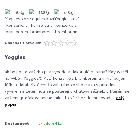
Ohodnotit produkt
Yoggies
ak by podle vašeho psa vypadala dokonalá hostina? Kdyby měl
na výběr, Yoggies® Kozí konzervě s bramborem a mrkví by jen
těžko odolal. Sytá chuť kvalitního kozího masa s přírodním
vývarem a zeleninou se postarají o chuťový zážitek, o kterém se
vašemu parťákovi ani nesnilo. To vše bez dochucovadel.
celý
popis
Dostupnost
skladem 4 ks