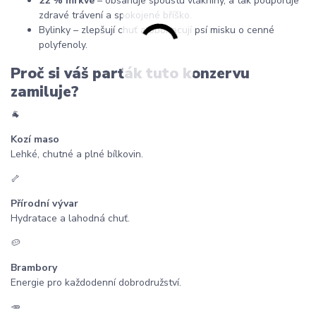
22 % mrkve
– obsahuje spoustu vlákniny, a tak podporuje
zdravé trávení a spokojené bříško.
Bylinky – zlepšují chuť a obohacují psí misku o cenné
polyfenoly.
Proč si váš parťák tuto konzervu
zamiluje?
🐐
Kozí maso
Lehké, chutné a plné bílkovin.
🦴
Přírodní vývar
Hydratace a lahodná chuť.
🥔
Brambory
Energie pro každodenní dobrodružství.
🥕