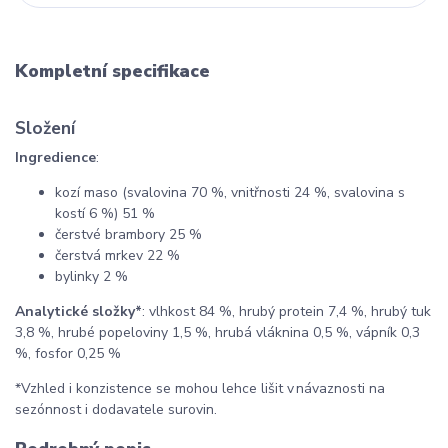
Kompletní specifikace
Složení
Ingredience
:
kozí maso (svalovina 70 %, vnitřnosti 24 %, svalovina s
kostí 6 %) 51 %
čerstvé brambory 25 %
čerstvá mrkev 22 %
bylinky 2 %
Analytické složky*
: vlhkost 84 %, hrubý protein 7,4 %, hrubý tuk
3,8 %, hrubé popeloviny 1,5 %, hrubá vláknina 0,5 %, vápník 0,3
%, fosfor 0,25 %
*Vzhled i konzistence se mohou lehce lišit v návaznosti na
sezónnost i dodavatele surovin.