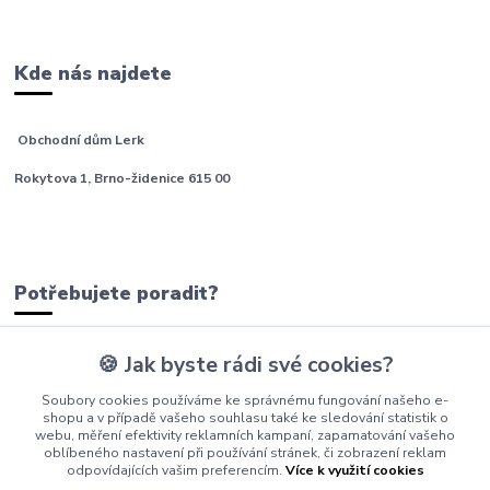
Kde nás najdete
Obchodní dům Lerk
Rokytova 1, Brno-židenice 615 00
Potřebujete poradit?
🍪 Jak byste rádi své cookies?
tým Barfíci
Soubory cookies používáme ke správnému fungování našeho e-
+420 605 277 576
shopu a v případě vašeho souhlasu také ke sledování statistik o
webu, měření efektivity reklamních kampaní, zapamatování vašeho
info@barfici.cz
oblíbeného nastavení při používání stránek, či zobrazení reklam
odpovídajících vašim preferencím.
Více k využití cookies