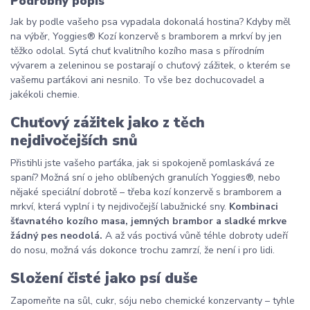
Podrobný popis
Jak by podle vašeho psa vypadala dokonalá hostina? Kdyby měl
na výběr, Yoggies® Kozí konzervě s bramborem a mrkví by jen
těžko odolal. Sytá chuť kvalitního kozího masa s přírodním
vývarem a zeleninou se postarají o chuťový zážitek, o kterém se
vašemu parťákovi ani nesnilo. To vše bez dochucovadel a
jakékoli chemie.
Chuťový zážitek jako z těch
nejdivočejších snů
Přistihli jste vašeho parťáka, jak si spokojeně pomlaskává ze
spaní? Možná sní o jeho oblíbených granulích Yoggies®, nebo
nějaké speciální dobrotě – třeba kozí konzervě s bramborem a
mrkví, která vyplní i ty nejdivočejší labužnické sny.
Kombinaci
šťavnatého kozího masa, jemných brambor a sladké mrkve
žádný pes neodolá.
A až vás poctivá vůně téhle dobroty udeří
do nosu, možná vás dokonce trochu zamrzí, že není i pro lidi.
Složení čisté jako psí duše
Zapomeňte na sůl, cukr, sóju nebo chemické konzervanty – tyhle