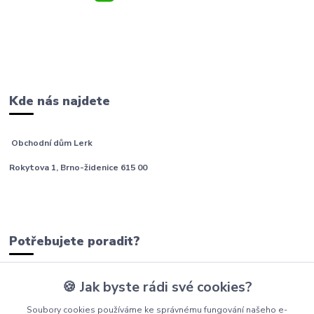
Kde nás najdete
Obchodní dům Lerk
Rokytova 1, Brno-židenice 615 00
Potřebujete poradit?
🍪 Jak byste rádi své cookies?
tým Barfíci
Soubory cookies používáme ke správnému fungování našeho e-
+420 605 277 576