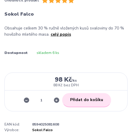
Ohodnotit produkt
Sokol Falco
Obsahuje celkem 30 % ručně vložených kusů svaloviny do 70 %
hovězího mletého masa.
celý popis
Dostupnost
skladem 6 ks
98 Kč
/
ks
88 Kč
bez DPH
Přidat do košíku
EAN kód:
8594025081608
Výrobce:
Sokol Falco