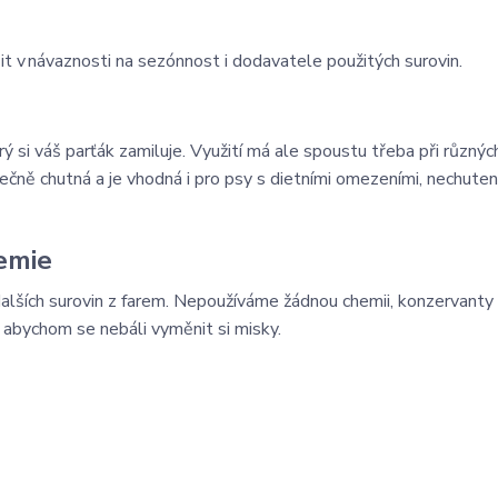
it v návaznosti na sezónnost i dodavatele použitých surovin.
 si váš parťák zamiluje. Využití má ale spoustu třeba při různýc
ečně chutná a je vhodná i pro psy s dietními omezeními, nechute
hemie
alších surovin z farem. Nepoužíváme žádnou chemii, konzervanty
, abychom se nebáli vyměnit si misky.