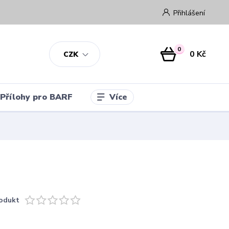
Přihlášení
0
0 Kč
CZK
Více
Přílohy pro BARF
odukt