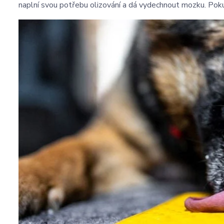
naplní svou potřebu olizování a dá vydechnout mozku. Poku