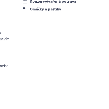
Konzervy/vařená potrava
Omáčky a paštiky
h
nstvím
 nebo