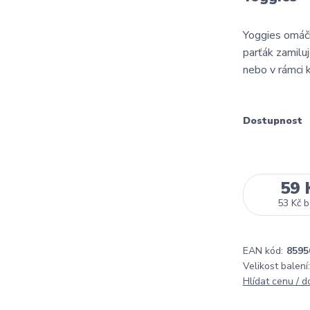
Yoggies omáčk
parťák zamilu
nebo v rámci 
Dostupnost
59 
53 Kč
b
EAN kód:
8595
Velikost balení:
Hlídat cenu / 