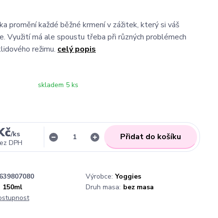
a promění každé běžné krmení v zážitek, který si váš
je. Využití má ale spoustu třeba při různých problémech
klidového režimu.
celý popis
skladem 5 ks
Kč
/
ks
Přidat do košíku
ez DPH
639807080
Výrobce:
Yoggies
150ml
Druh masa:
bez masa
dostupnost