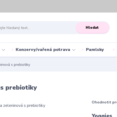
Hledat
Konzervy/vařená potrava
Pamlsky
nová s prebiotiky
s prebiotiky
Ohodnotit pr
Yoggies