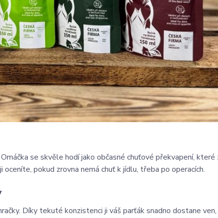
e. Omáčka se skvěle hodí jako občasné chuťové překvapení, které
 oceníte, pokud zrovna nemá chuť k jídlu, třeba po operacích.
y
račky. Díky tekuté konzistenci ji váš parťák snadno dostane ven