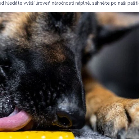
d hledáte vyšší úroveň náročnosti náplně, sáhněte po naší pašti