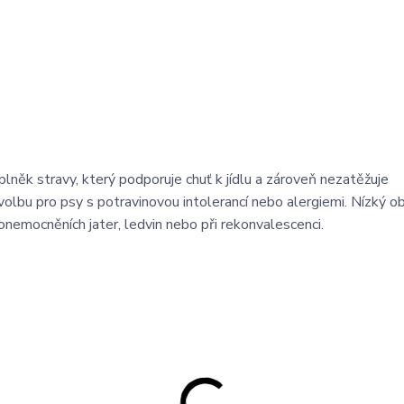
lněk stravy, který podporuje chuť k jídlu a zároveň nezatěžuje
í volbu pro psy s potravinovou intolerancí nebo alergiemi. Nízký o
, onemocněních jater, ledvin nebo při rekonvalescenci.