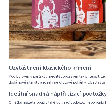
Ozvláštnění klasického krmení
Kdo by svému parťákovi nechtěl občas jen tak přilepšit, ž
dodá nové stimuly a rozehraje chuťové pohárky. Obzvláště ji
Ideální snadná náplň lízací podložk
Omáčku můžete použít také do lízací podložky nebo plnící h