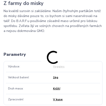
Z farmy do misky
Na kvalitě surovin si zakládáme. Našim čtyřnohým parťákům totiž
do misky dáváme pouze to, co bychom si sami naservírovali na
talíř. Do B.A.R.F.u používáme zásadně maso určené pro lidskou
spotřebu. Zvířata žijí ve volných chovech na prověřených farmách
a nejsou dokrmována GMO.
Parametry
Výrobce
Yoggies
Velikost balení
1kg
Druh masa
Krůtí
Zpracování
V kuse