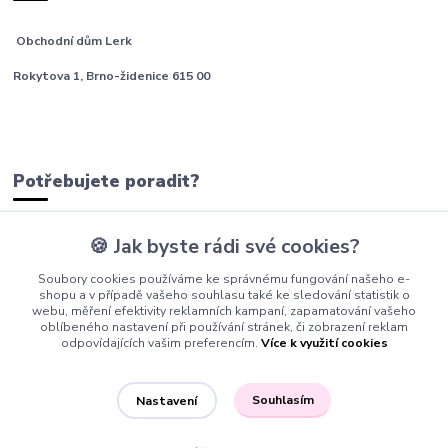
Obchodní dům Lerk
Rokytova 1, Brno-židenice 615 00
Potřebujete poradit?
🍪 Jak byste rádi své cookies?
tým Barfíci
Soubory cookies používáme ke správnému fungování našeho e-
+420 605 277 576
shopu a v případě vašeho souhlasu také ke sledování statistik o
webu, měření efektivity reklamních kampaní, zapamatování vašeho
info@barfici.cz
oblíbeného nastavení při používání stránek, či zobrazení reklam
odpovídajících vašim preferencím.
Více k využití cookies
Souhlasím
Nastavení