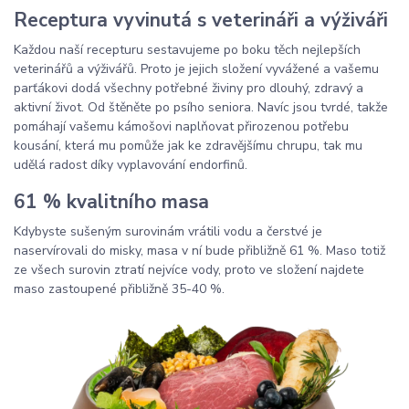
Receptura vyvinutá s veterináři a výživáři
Každou naší recepturu sestavujeme po boku těch nejlepších
veterinářů a výživářů. Proto je jejich složení vyvážené a vašemu
parťákovi dodá všechny potřebné živiny pro dlouhý, zdravý a
aktivní život. Od štěněte po psího seniora. Navíc jsou tvrdé, takže
pomáhají vašemu kámošovi naplňovat přirozenou potřebu
kousání, která mu pomůže jak ke zdravějšímu chrupu, tak mu
udělá radost díky vyplavování endorfinů.
61 % kvalitního masa
Kdybyste sušeným surovinám vrátili vodu a čerstvé je
naservírovali do misky, masa v ní bude přibližně 61 %. Maso totiž
ze všech surovin ztratí nejvíce vody, proto ve složení najdete
maso zastoupené přibližně 35-40 %.