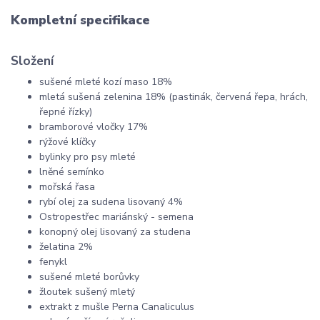
Kompletní specifikace
Složení
sušené mleté kozí maso 18%
mletá sušená zelenina 18% (pastinák, červená řepa, hrách,
řepné řízky)
bramborové vločky 17%
rýžové klíčky
bylinky pro psy mleté
lněné semínko
mořská řasa
rybí olej za sudena lisovaný 4%
Ostropestřec mariánský - semena
konopný olej lisovaný za studena
želatina 2%
fenykl
sušené mleté borůvky
žloutek sušený mletý
extrakt z mušle Perna Canaliculus