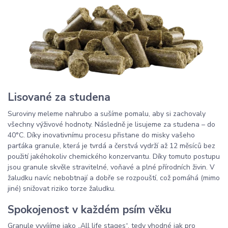
Lisované za studena
Suroviny meleme nahrubo a sušíme pomalu, aby si zachovaly
všechny výživové hodnoty. Následně je lisujeme za studena – do
40°C. Díky inovativnímu procesu přistane do misky vašeho
parťáka granule, která je tvrdá a čerstvá vydrží až 12 měsíců bez
použití jakéhokoliv chemického konzervantu. Díky tomuto postupu
jsou granule skvěle stravitelné, voňavé a plné přírodních živin. V
žaludku navíc nebobtnají a dobře se rozpouští, což pomáhá (mimo
jiné) snižovat riziko torze žaludku.
Spokojenost v každém psím věku
Granule vyvíjíme jako „All life stages“, tedy vhodné jak pro