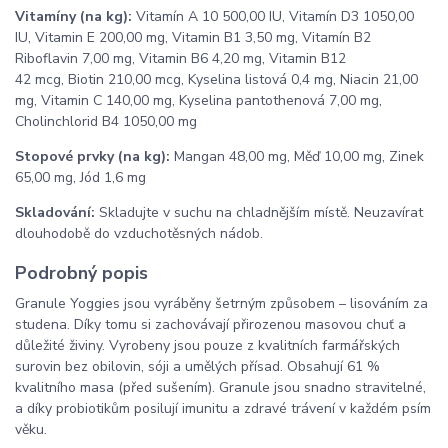
Vitamíny (na kg):
Vitamín A 10 500,00 IU, Vitamín D3 1050,00
IU, Vitamin E 200,00 mg, Vitamin B1 3,50 mg, Vitamín B2
Riboflavin 7,00 mg, Vitamin B6 4,20 mg, Vitamin B12
42 mcg, Biotin 210,00 mcg, Kyselina listová 0,4 mg, Niacin 21,00
mg, Vitamin C 140,00 mg, Kyselina pantothenová 7,00 mg,
Cholinchlorid B4 1050,00 mg
Stopové prvky (na kg):
Mangan 48,00 mg, Měď 10,00 mg, Zinek
65,00 mg, Jód 1,6 mg
Skladování:
Skladujte v suchu na chladnějším místě. Neuzavírat
dlouhodobě do vzduchotěsných nádob.
Podrobný popis
Granule Yoggies jsou vyráběny šetrným způsobem – lisováním za
studena. Díky tomu si zachovávají přirozenou masovou chuť a
důležité živiny. Vyrobeny jsou pouze z kvalitních farmářských
surovin bez obilovin, sóji a umělých přísad. Obsahují 61 %
kvalitního masa (před sušením). Granule jsou snadno stravitelné,
a díky probiotikům posilují imunitu a zdravé trávení v každém psím
věku.