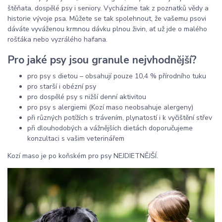
štěňata, dospělé psy i seniory. Vycházíme tak z poznatků vědy a
historie vývoje psa. Můžete se tak spolehnout, že vašemu psovi
dáváte vyváženou krmnou dávku plnou živin, ať už jde o malého
rošťáka nebo vyzrálého hafana.
Pro jaké psy jsou granule nejvhodnější?
pro psy s dietou – obsahují pouze 10,4 % přírodního tuku
pro starší i obézní psy
pro dospělé psy s nižší denní aktivitou
pro psy s alergiemi (Kozí maso neobsahuje alergeny)
při různých potížích s trávením, plynatostí i k vyčištění střev
při dlouhodobých a vážnějších dietách doporučujeme
konzultaci s vašim veterinářem
Kozí maso je po koňském pro psy NEJDIETNĚJŠÍ.