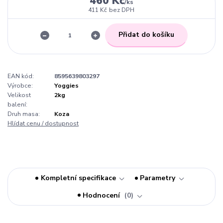
460 Kč
/
ks
411 Kč
bez DPH
Přidat do košíku
EAN kód:
8595639803297
Výrobce:
Yoggies
Velikost
2kg
balení:
Druh masa:
Koza
Hlídat cenu / dostupnost
Kompletní specifikace
Parametry
Hodnocení
0