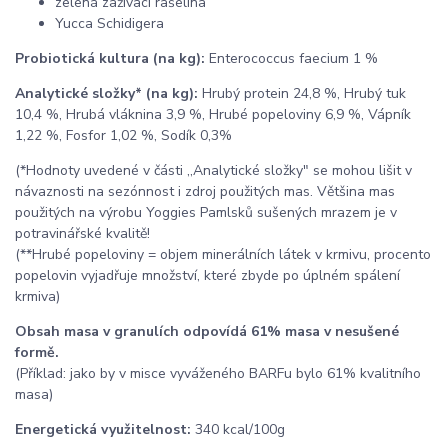
zelená zažívací rašelina
Yucca Schidigera
Probiotická kultura (na kg):
Enterococcus faecium 1 %
Analytické složky* (na kg):
Hrubý protein 24,8 %, Hrubý tuk
10,4 %, Hrubá vláknina 3,9 %, Hrubé popeloviny 6,9 %, Vápník
1,22 %, Fosfor 1,02 %, Sodík 0,3%
(*Hodnoty uvedené v části ,,Analytické složky" se mohou lišit v
návaznosti na sezónnost i zdroj použitých mas. Většina mas
použitých na výrobu Yoggies Pamlsků sušených mrazem je v
potravinářské kvalitě!
(**Hrubé popeloviny = objem minerálních látek v krmivu, procento
popelovin vyjadřuje množství, které zbyde po úplném spálení
krmiva)
Obsah masa v granulích odpovídá 61% masa v nesušené
formě.
(Příklad: jako by v misce vyváženého BARFu bylo 61% kvalitního
masa)
Energetická využitelnost:
340 kcal/100g