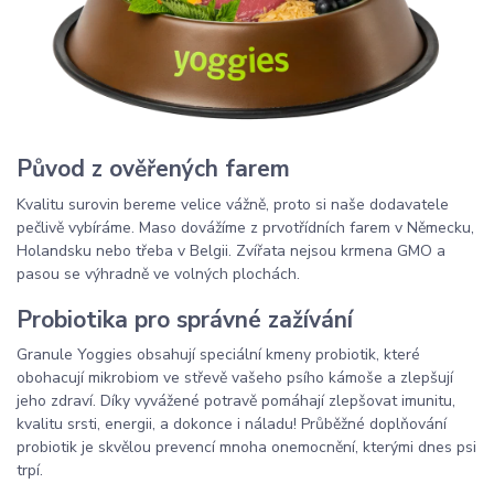
Původ z ověřených farem
Kvalitu surovin bereme velice vážně, proto si naše dodavatele
pečlivě vybíráme. Maso dovážíme z prvotřídních farem v Německu,
Holandsku nebo třeba v Belgii. Zvířata nejsou krmena GMO a
pasou se výhradně ve volných plochách.
Probiotika pro správné zažívání
Granule Yoggies obsahují speciální kmeny probiotik, které
obohacují mikrobiom ve střevě vašeho psího kámoše a zlepšují
jeho zdraví. Díky vyvážené potravě pomáhají zlepšovat imunitu,
kvalitu srsti, energii, a dokonce i náladu! Průběžné doplňování
probiotik je skvělou prevencí mnoha onemocnění, kterými dnes psi
trpí.