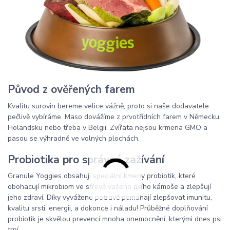
Původ z ověřených farem
Kvalitu surovin bereme velice vážně, proto si naše dodavatele
pečlivě vybíráme. Maso dovážíme z prvotřídních farem v Německu,
Holandsku nebo třeba v Belgii. Zvířata nejsou krmena GMO a
pasou se výhradně ve volných plochách.
Probiotika pro správné zažívání
Granule Yoggies obsahují speciální kmeny probiotik, které
obohacují mikrobiom ve střevě vašeho psího kámoše a zlepšují
jeho zdraví. Díky vyvážené potravě pomáhají zlepšovat imunitu,
kvalitu srsti, energii, a dokonce i náladu! Průběžné doplňování
probiotik je skvělou prevencí mnoha onemocnění, kterými dnes psi
trpí.