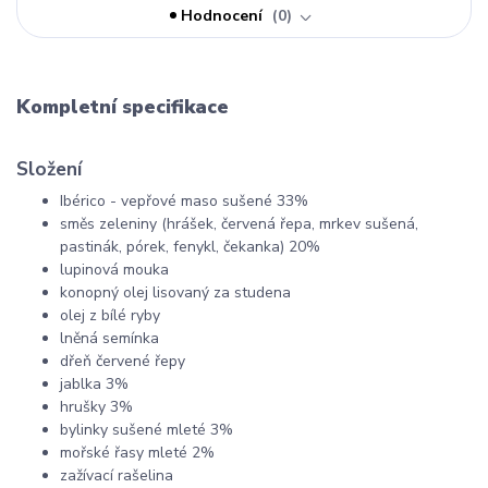
Hodnocení
0
Kompletní specifikace
Složení
Ibérico - vepřové maso sušené 33%
směs zeleniny (hrášek, červená řepa, mrkev sušená,
pastinák, pórek, fenykl, čekanka) 20%
lupinová mouka
konopný olej lisovaný za studena
olej z bílé ryby
lněná semínka
dřeň červené řepy
jablka 3%
hrušky 3%
bylinky sušené mleté 3%
mořské řasy mleté 2%
zažívací rašelina