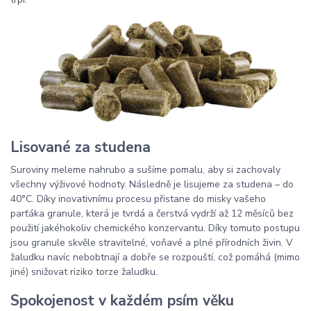
Lisované za studena
Suroviny meleme nahrubo a sušíme pomalu, aby si zachovaly
všechny výživové hodnoty. Následně je lisujeme za studena – do
40°C. Díky inovativnímu procesu přistane do misky vašeho
parťáka granule, která je tvrdá a čerstvá vydrží až 12 měsíců bez
použití jakéhokoliv chemického konzervantu. Díky tomuto postupu
jsou granule skvěle stravitelné, voňavé a plné přírodních živin. V
žaludku navíc nebobtnají a dobře se rozpouští, což pomáhá (mimo
jiné) snižovat riziko torze žaludku.
Spokojenost v každém psím věku