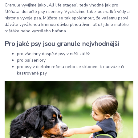
Granule vyvíjíme jako „All life stages“, tedy vhodné jak pro
štěňata, dospělé psy i seniory. Vycházíme tak z poznatků vědy a
historie vývoje psa. Můžete se tak spolehnout, že vašemu psovi
dáváte vyváženou krmnou dávku plnou živin, ať už jde o malého
rošťáka nebo vyzrálého hafana.
Pro jaké psy jsou granule nejvhodnější
pro všechny dospělé psy v nižší zátěži
pro psí seniory
pro psy v dietním režimu nebo se sklonem k nadváze či
kastrované psy