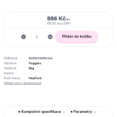
886 Kč
/
ks
791 Kč
bez DPH
Přidat do košíku
EAN kód:
8595639805444
Výrobce:
Yoggies
Velikost
5kg
balení:
Druh masa:
Vepřové
Hlídat cenu / dostupnost
Kompletní specifikace
Parametry