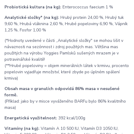
Probiotická kultura (na kg):
Enterococcus faecium 1 %
Analytické složky* (na kg):
Hrubý protein 24,00 %, Hrubý tuk
9,60 %, Hrubá vláknina 2,60 %, Hrubé popeloviny 6,90 %, Vápník
1,25 %, Fosfor 1,00 %
(*Hodnoty uvedené v části ,,Analytické složky" se mohou lišit v
návaznosti na sezónnost i zdroj použitých mas. Většina mas
použitých na výrobu Yoggies Pamlsků sušených mrazem je v
potravinářské kvalitě!
(**Hrubé popeloviny = objem minerálních látek v krmivu, procento
popelovin vyjadřuje množství, které zbyde po úplném spálení
krmiva)
Obsah masa v granulích odpovídá 86% masa v nesušené
formě.
(Příklad: jako by v misce vyváženého BARFu bylo 86% kvalitního
masa)
Energetická využitelnost:
392 kcal/100g
Vitamíny (na kg):
Vitamín A 10 500 IU, Vitamín D3 1050 IU,