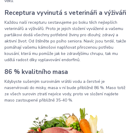
věku.
Receptura vyvinutá s veterináři a výživáři
Každou naší recepturu sestavujeme po boku těch nejlepších
veterinářů a výživářů. Proto je jejich složení vyvážené a vašemu
parťákovi dodá všechny potřebné živiny pro dlouhý, zdravý a
aktivní život. Od štěněte po psího seniora. Navíc jsou tvrdé, takže
pomáhají vašemu kámošovi naplňovat přirozenou potřebu
kousání, která mu pomůže jak ke zdravějšímu chrupu, tak mu
udělá radost díky vyplavování endorfinů.
86 % kvalitního masa
Kdybyste sušeným surovinám vrátili vodu a čerstvé je
naservírovali do misky, masa v ní bude přibližně 86 %. Maso totiž
ze všech surovin ztratí nejvíce vody, proto ve složení najdete
maso zastoupené přibližně 35-40 %.