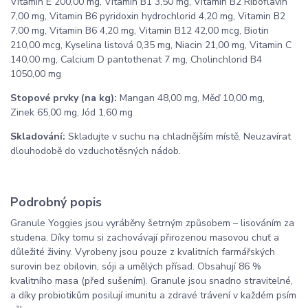
Vitamin E 200,00 mg, Vitamin B1 3,50 mg, Vitamín B2 Riboflavin
7,00 mg, Vitamin B6 pyridoxin hydrochlorid 4,20 mg, Vitamin B2
7,00 mg, Vitamin B6 4,20 mg, Vitamin B12 42,00 mcg, Biotin
210,00 mcg, Kyselina listová 0,35 mg, Niacin 21,00 mg, Vitamin C
140,00 mg, Calcium D pantothenat 7 mg, Cholinchlorid B4
1050,00 mg
Stopové prvky (na kg):
Mangan 48,00 mg, Měď 10,00 mg,
Zinek 65,00 mg, Jód 1,60 mg
Skladování:
Skladujte v suchu na chladnějším místě. Neuzavírat
dlouhodobě do vzduchotěsných nádob.
Podrobný popis
Granule Yoggies jsou vyráběny šetrným způsobem – lisováním za
studena. Díky tomu si zachovávají přirozenou masovou chuť a
důležité živiny. Vyrobeny jsou pouze z kvalitních farmářských
surovin bez obilovin, sóji a umělých přísad. Obsahují 86 %
kvalitního masa (před sušením). Granule jsou snadno stravitelné,
a díky probiotikům posilují imunitu a zdravé trávení v každém psím