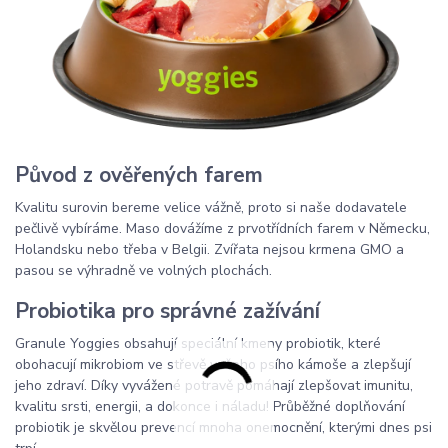
Původ z ověřených farem
Kvalitu surovin bereme velice vážně, proto si naše dodavatele
pečlivě vybíráme. Maso dovážíme z prvotřídních farem v Německu,
Holandsku nebo třeba v Belgii. Zvířata nejsou krmena GMO a
pasou se výhradně ve volných plochách.
Probiotika pro správné zažívání
Granule Yoggies obsahují speciální kmeny probiotik, které
obohacují mikrobiom ve střevě vašeho psího kámoše a zlepšují
jeho zdraví. Díky vyvážené potravě pomáhají zlepšovat imunitu,
kvalitu srsti, energii, a dokonce i náladu! Průběžné doplňování
probiotik je skvělou prevencí mnoha onemocnění, kterými dnes psi