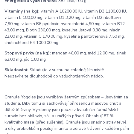
Energetická využitelnost:
382 kcal/100 g
Vitamíny (na kg):
vitamín A 10200,00 IU, vitamin D3 1100,00 IU,
vitamin E 180,00 mg, vitamin B1 3,20 mg, vitamín B2 riboflavin
7,90 mg, vitamin B6 pyridoxin hydrochlorid 4,90 mg, vitamin B12
43,00 mcg, Biotin 230,00 mcg, kyselina listová 0,38 mg, niacin
22,00 mg, vitamin C 170,00 mg, kyselina pantothenová 7,50 mg,
cholinchlorid B4 1000,00 mg
Stopové prvky (na kg):
mangan 46,00 mg, měď 12,00 mg, zinek
62,00 mg, jód 1,80 mg
Skladování:
Skladujte v suchu na chladnějším místě.
Neuzavírejte dlouhodobě do vzduchotěsných nádob.
Granule Yoggies jsou vyráběny šetrným způsobem – lisováním za
studena. Díky tomu si zachovávají přirozenou masovou chuť a
důležité živiny. Vyrobeny jsou pouze z kvalitních farmářských
surovin bez obilovin, sóji a umělých přísad. Obsahují 87 %
kvalitního masa (před sušením). Granule jsou snadno stravitelné,
a díky probiotikům posilují imunitu a zdravé trávení v každém psím