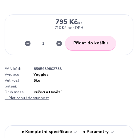
795 Kč
/
ks
710 Kč
bez DPH
Přidat do košíku
EAN kód:
8595639802733
Výrobce:
Yoggies
Velikost
5kg
balení:
Druh masa:
Kuřecí a Hovězí
Hlídat cenu / dostupnost
Kompletní specifikace
Parametry