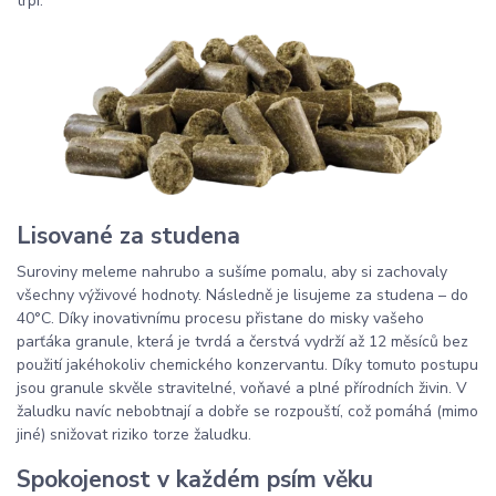
trpí.
Lisované za studena
Suroviny meleme nahrubo a sušíme pomalu, aby si zachovaly
všechny výživové hodnoty. Následně je lisujeme za studena – do
40°C. Díky inovativnímu procesu přistane do misky vašeho
parťáka granule, která je tvrdá a čerstvá vydrží až 12 měsíců bez
použití jakéhokoliv chemického konzervantu. Díky tomuto postupu
jsou granule skvěle stravitelné, voňavé a plné přírodních živin. V
žaludku navíc nebobtnají a dobře se rozpouští, což pomáhá (mimo
jiné) snižovat riziko torze žaludku.
Spokojenost v každém psím věku