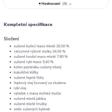
Hodnocení
0
Kompletní specifikace
Složení
sušené kuřecí maso mleté 26,50 %
celozrnné rýžové vločky 26,50 %
sušené hovězí maso mleté 7,80 %
sušené rybí maso 5,40 %
kořen pastináku sušený mletý
kukuřičné klíčky
sušené řepné řízky
řepkový olej lisovaný za studena
rybí olej
výtažek z masa mořské mušle
sušená mletá jablka
sušené mleté hrušky
směs sušených bylinek