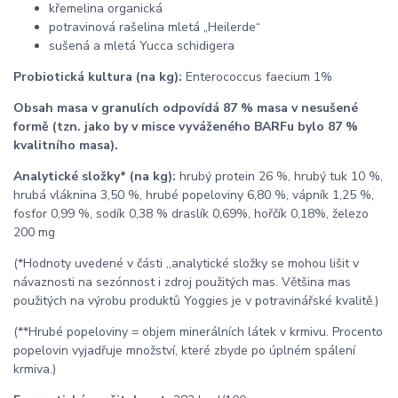
křemelina organická
potravinová rašelina mletá „Heilerde“
sušená a mletá Yucca schidigera
Probiotická kultura (na kg):
Enterococcus faecium 1%
Obsah masa v granulích odpovídá 87 % masa v nesušené
formě (tzn. jako by v misce vyváženého BARFu bylo 87 %
kvalitního masa).
Analytické složky* (na kg):
hrubý protein 26 %, hrubý tuk 10 %,
hrubá vláknina 3,50 %, hrubé popeloviny 6,80 %, vápník 1,25 %,
fosfor 0,99 %, sodík 0,38 % draslík 0,69%, hořčík 0,18%, železo
200 mg
(*Hodnoty uvedené v části ,,analytické složky se mohou lišit v
návaznosti na sezónnost i zdroj použitých mas. Většina mas
použitých na výrobu produktů Yoggies je v potravinářské kvalitě.)
(**Hrubé popeloviny = objem minerálních látek v krmivu. Procento
popelovin vyjadřuje množství, které zbyde po úplném spálení
krmiva.)