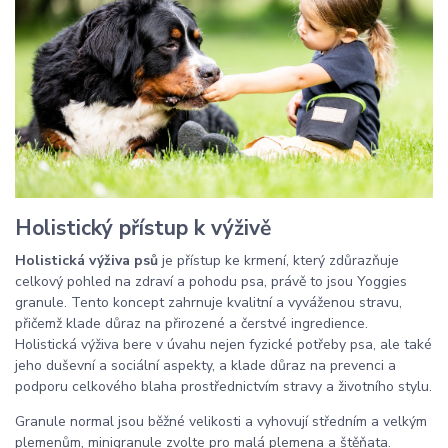
Holistický přístup k výživě
Holistická výživa psů
je přístup ke krmení, který zdůrazňuje
celkový pohled na zdraví a pohodu psa, právě to jsou Yoggies
granule. Tento koncept zahrnuje kvalitní a vyváženou stravu,
přičemž klade důraz na přirozené a čerstvé ingredience.
Holistická výživa bere v úvahu nejen fyzické potřeby psa, ale také
jeho duševní a sociální aspekty, a klade důraz na prevenci a
podporu celkového blaha prostřednictvím stravy a životního stylu.
Granule normal jsou běžné velikosti a vyhovují středním a velkým
plemenům, minigranule zvolte pro malá plemena a štěňata.