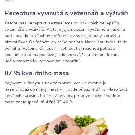
věku.
Receptura vyvinutá s veterináři a výživáři
Každou naší recepturu sestavujeme po boku těch nejlepších
veterinářů a výživářů. Proto je jejich složení vyvážené a vašemu
parťákovi dodá všechny potřebné živiny pro dlouhý, zdravý a
aktivní život. Od štěněte po psího seniora. Navíc jsou tvrdé, takže
pomáhají vašemu kámošovi naplňovat přirozenou potřebu
kousání, která mu pomůže jak ke zdravějšímu chrupu, tak mu
udělá radost díky vyplavování endorfinů.
87 % kvalitního masa
Kdybyste sušeným surovinám vrátili vodu a čerstvé je
naservírovali do misky, masa v ní bude přibližně 87 %. Maso totiž
ze všech surovin ztratí nejvíce vody, proto ve složení najdete
maso zastoupené přibližně 35-40 %.