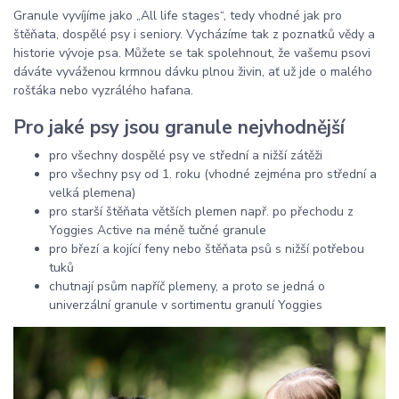
Granule vyvíjíme jako „All life stages“, tedy vhodné jak pro
štěňata, dospělé psy i seniory. Vycházíme tak z poznatků vědy a
historie vývoje psa. Můžete se tak spolehnout, že vašemu psovi
dáváte vyváženou krmnou dávku plnou živin, ať už jde o malého
rošťáka nebo vyzrálého hafana.
Pro jaké psy jsou granule nejvhodnější
pro všechny dospělé psy ve střední a nižší zátěži
pro všechny psy od 1. roku (vhodné zejména pro střední a
velká plemena)
pro starší štěňata větších plemen např. po přechodu z
Yoggies Active na méně tučné granule
pro březí a kojící feny nebo štěňata psů s nižší potřebou
tuků
chutnají psům napříč plemeny, a proto se jedná o
univerzální granule v sortimentu granulí Yoggies