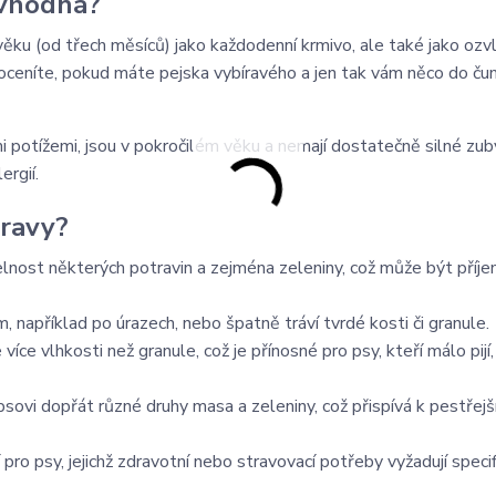
 vhodná?
ku (od třech měsíců) jako každodenní krmivo, ale také jako ozv
 oceníte, pokud máte pejska vybíravého a jen tak vám něco do č
mi potížemi, jsou v pokročilém věku a nemají dostatečně silné zub
ergií.
travy?
telnost některých potravin a zejména zeleniny, což může být pří
 například po úrazech, nebo špatně tráví tvrdé kosti či granule.
ce vlhkosti než granule, což je přínosné pro psy, kteří málo pijí,
vi dopřát různé druhy masa a zeleniny, což přispívá k pestřejš
pro psy, jejichž zdravotní nebo stravovací potřeby vyžadují speci