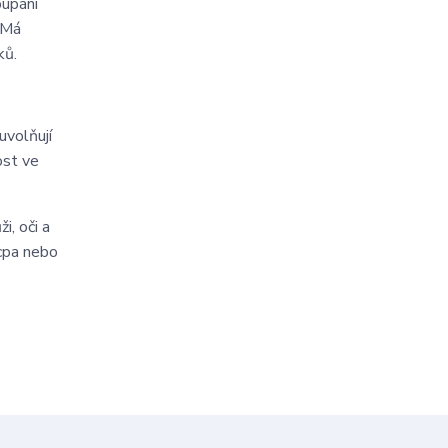
oupání
 Má
ků.
uvolňují
ost ve
i, oči a
ácpa nebo