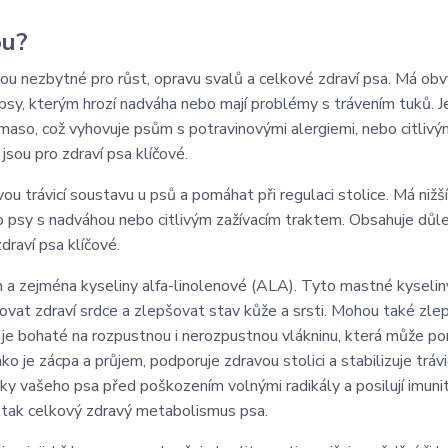
ou?
sou nezbytné pro růst, opravu svalů a celkové zdraví psa. Má obvy
psy, kterým hrozí nadváha nebo mají problémy s trávením tuků. J
 maso, což vyhovuje psům s potravinovými alergiemi, nebo citlivý
jsou pro zdraví psa klíčové.
u trávicí soustavu u psů a pomáhat při regulaci stolice. Má nižš
ro psy s nadváhou nebo citlivým zažívacím traktem. Obsahuje důle
zdraví psa klíčové.
 a zejména kyseliny alfa-linolenové (ALA). Tyto mastné kyseliny
vat zdraví srdce a zlepšovat stav kůže a srsti. Mohou také zlepš
ko je bohaté na rozpustnou i nerozpustnou vlákninu, která může p
 je zácpa a průjem, podporuje zdravou stolici a stabilizuje trávi
uňky vašeho psa před poškozením volnými radikály a posilují imunit
 tak celkový zdravý metabolismus psa.