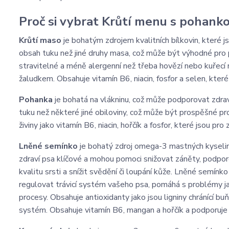
Proč si vybrat Krůtí menu s pohank
Krůtí maso
je bohatým zdrojem kvalitních bílkovin, které j
obsah tuku než jiné druhy masa, což může být výhodné pro 
stravitelné a méně alergenní než třeba hovězí nebo kuřecí
žaludkem. Obsahuje vitamín B6, niacin, fosfor a selen, které 
Pohanka
je bohatá na vlákninu, což může podporovat zdravo
tuku než některé jiné obiloviny, což může být prospěšné p
živiny jako vitamín B6, niacin, hořčík a fosfor, které jsou pro 
Lněné semínko
je bohatý zdroj omega-3 mastných kyselin
zdraví psa klíčové a mohou pomoci snižovat záněty, podporo
kvalitu srsti a snížit svědění či loupání kůže. Lněné semín
regulovat trávicí systém vašeho psa, pomáhá s problémy jako
procesy. Obsahuje antioxidanty jako jsou ligniny chránící b
systém. Obsahuje vitamín B6, mangan a hořčík a podporuje