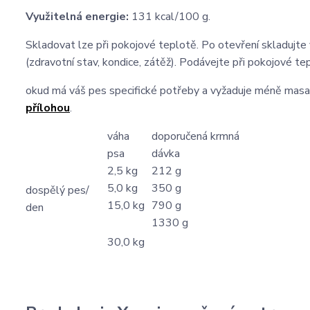
Využitelná energie:
131 kcal/100 g.
Skladovat lze při pokojové teplotě. Po otevření skladujte
(zdravotní stav, kondice, zátěž). Podávejte při pokojové te
okud má váš pes specifické potřeby a vyžaduje méně masa
přílohou
.
váha
doporučená krmná
psa
dávka
2,5 kg
212 g
5,0 kg
350 g
dospělý pes/
15,0 kg
790 g
den
1330 g
30,0 kg