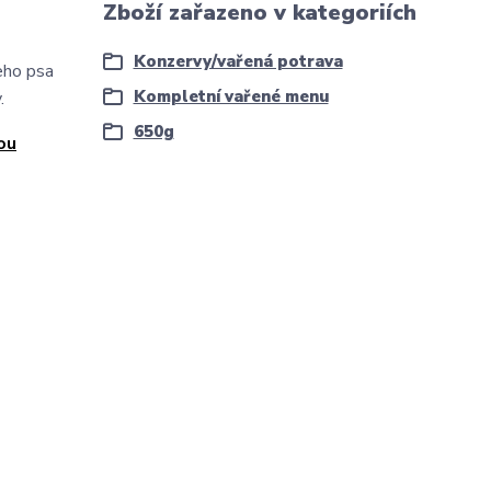
Zboží zařazeno v kategoriích
Konzervy/vařená potrava
eho psa
Kompletní vařené menu
.
650g
ou