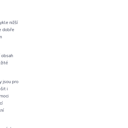
kle nižší
e dobře
m
í obsah
žité
 jsou pro
it i
omoci
cí
ní