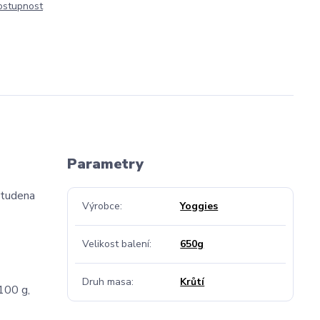
dostupnost
Parametry
studena
Výrobce
Yoggies
Velikost balení
650g
Druh masa
Krůtí
100 g,