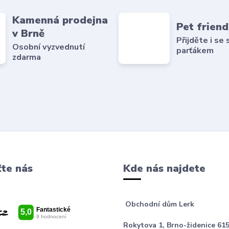
Kamenná prodejna
Pet friend
v Brně
Přijděte i se
Osobní vyzvednutí
parťákem
zdarma
te nás
Kde nás najdete
Obchodní dům Lerk
Rokytova 1, Brno-židenice 615