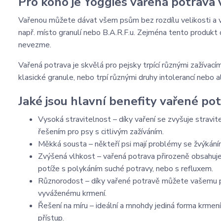
Pro koho je Yoggies vařená potrava
Vařenou můžete dávat všem psům bez rozdílu velikosti a vě
např. místo granulí nebo B.A.R.F.u. Zejména tento produkt
nevezme.
Vařená potrava je skvělá pro pejsky trpící různými zažívací
klasické granule, nebo trpí různými druhy intolerancí nebo al
Jaké jsou hlavní benefity vařené po
Vysoká stravitelnost – díky vaření se zvyšuje stravi
řešením pro psy s citlivým zažíváním.
Měkká sousta – někteří psi mají problémy se žvýkáním,
Zvýšená vlhkost – vařená potrava přirozeně obsahuje ví
potíže s polykáním suché potravy, nebo s refluxem.
Různorodost – díky vařené potravě můžete vašemu pso
vyváženému krmení.
Řešení na míru – ideální a mnohdy jediná forma krmení 
přístup.