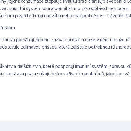
 jejichž konzumace zlepšuje kvalitu srsti a snižuje svědění či l
silovat imunitní systém psa a pomáhat mu tak odolávat nemocem.
né pro psy, kteří mají nadváhu nebo mají problémy s trávením tu
fosforu.
tnosti pomáhají zklidnit zažívací potíže a oleje v něm obsažené 
ředstavuje zajímavou přísadu, která zajišťuje potřebnou různorod
kniny a dalších živin, které podporují imunitní systém, zdravou kůž
cí soustavu psa a snižuje riziko zažívacích problémů, jako jsou z