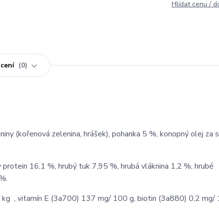
Hlídat cenu / 
cení
0
niny (kořenová zelenina, hrášek), pohanka 5 %, konopný olej za 
 protein 16,1 %, hrubý tuk 7,95 %, hrubá vláknina 1,2 %, hrubé
 %.
/ kg , vitamín E (3a700) 137 mg/ 100 g, biotin (3a880) 0,2 mg/ 