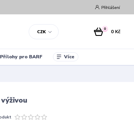
Přihlášení
0
0 Kč
CZK
Více
Přílohy pro BARF
 výživou
odukt