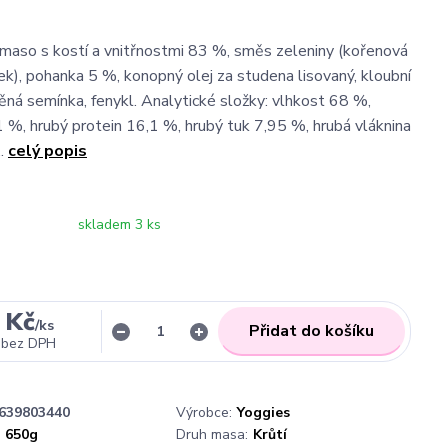
í maso s kostí a vnitřnostmi 83 %, směs zeleniny (kořenová
šek), pohanka 5 %, konopný olej za studena lisovaný, kloubní
něná semínka, fenykl. Analytické složky: vlhkost 68 %,
1 %, hrubý protein 16,1 %, hrubý tuk 7,95 %, hrubá vláknina
..
celý popis
skladem 3 ks
 Kč
/
ks
Přidat do košíku
bez DPH
639803440
Výrobce:
Yoggies
650g
Druh masa:
Krůtí