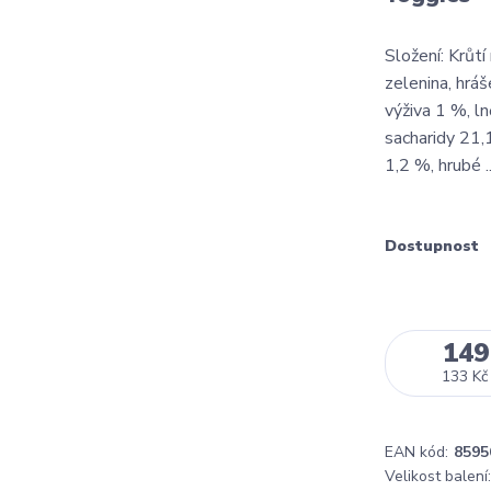
Složení: Krůt
zelenina, hrá
výživa 1 %, l
sacharidy 21,
1,2 %, hrubé .
Dostupnost
149
133 Kč
EAN kód:
8595
Velikost balení: