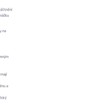
láštnění
umáčku
y na
jemným
 mají
ímu a
fický