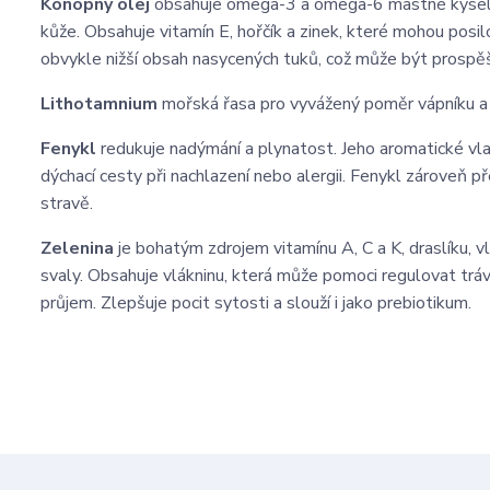
Konopný olej
obsahuje omega-3 a omega-6 mastné kyseliny,
kůže. Obsahuje vitamín E, hořčík a zinek, které mohou po
obvykle nižší obsah nasycených tuků, což může být prospěš
Lithotamnium
mořská řasa pro vyvážený poměr vápníku a 
Fenykl
redukuje nadýmání a plynatost. Jeho aromatické vlas
dýchací cesty při nachlazení nebo alergii. Fenykl zároveň p
stravě.
Zelenina
je bohatým zdrojem vitamínu A, C a K, draslíku, vlá
svaly. Obsahuje vlákninu, která může pomoci regulovat trávi
průjem. Zlepšuje pocit sytosti a slouží i jako prebiotikum.