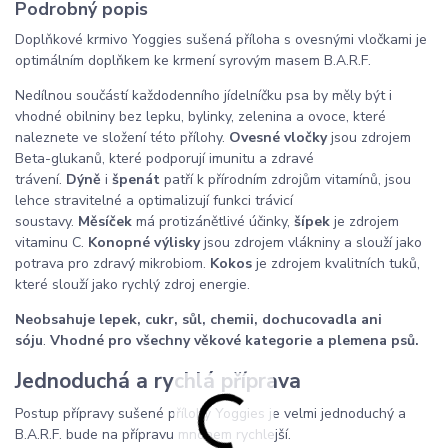
Podrobný popis
Doplňkové krmivo Yoggies sušená příloha s ovesnými vločkami je
optimálním doplňkem ke krmení syrovým masem B.A.R.F.
Nedílnou součástí každodenního jídelníčku psa by měly být i
vhodné obilniny bez lepku, bylinky, zelenina a ovoce, které
naleznete ve složení této přílohy.
Ovesné vločky
jsou zdrojem
Beta-glukanů, které podporují imunitu a zdravé
trávení.
Dýně
i
špenát
patří k přírodním zdrojům vitamínů, jsou
lehce stravitelné a optimalizují funkci trávicí
soustavy.
Měsíček
má protizánětlivé účinky,
šípek
je zdrojem
vitaminu C.
Konopné výlisky
jsou zdrojem vlákniny a slouží jako
potrava pro zdravý mikrobiom.
Kokos
je zdrojem kvalitních tuků,
které slouží jako rychlý zdroj energie.
Neobsahuje lepek, cukr, sůl, chemii, dochucovadla ani
sóju
.
Vhodné pro všechny věkové kategorie a plemena psů.
Jednoduchá a rychlá příprava
Postup přípravy sušené přílohy Yoggies je velmi jednoduchý a
B.A.R.F. bude na přípravu mnohem rychlejší.