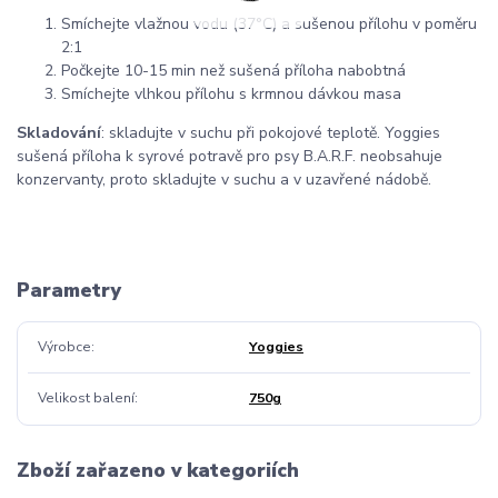
Smíchejte vlažnou vodu (37°C) a sušenou přílohu v poměru
2:1
Počkejte 10-15 min než sušená příloha nabobtná
Smíchejte vlhkou přílohu s krmnou dávkou masa
Skladování
: skladujte v suchu při pokojové teplotě. Yoggies
sušená příloha k syrové potravě pro psy B.A.R.F. neobsahuje
konzervanty, proto skladujte v suchu a v uzavřené nádobě.
Parametry
Výrobce
Yoggies
Velikost balení
750g
Zboží zařazeno v kategoriích