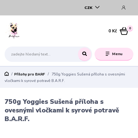
CZK
0
0 Kč
Menu
Přílohy pro BARF
750g Yoggies Sušená příloha s ovesnými
vločkami k syrové potravě B.A.R.F.
750g Yoggies Sušená příloha s
ovesnými vločkami k syrové potravě
B.A.R.F.