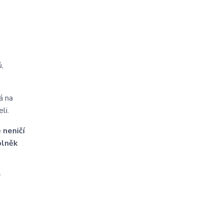
ů,
á na
li.
 neničí
plněk
y