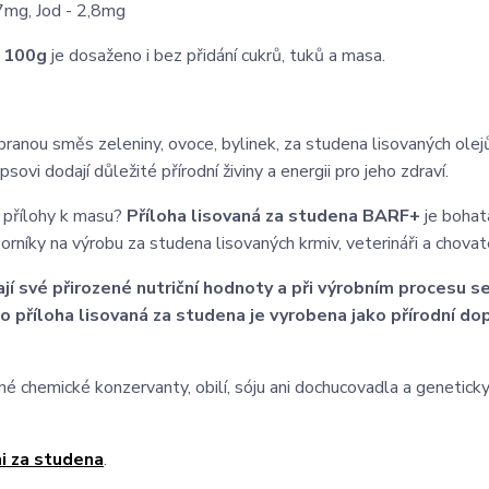
7mg, Jod - 2,8mg
/ 100g
je dosaženo i bez přidání cukrů, tuků a masa.
branou směs zeleniny, ovoce, bylinek, za studena lisovaných olej
ovi dodají důležité přírodní živiny a energii pro jeho zdraví.
 přílohy k masu?
Příloha lisovaná za studena BARF+
je bohat
dborníky na výrobu za studena lisovaných krmiv, veterináři a chovate
jí své přirozené nutriční hodnoty a při výrobním procesu se
ato příloha lisovaná za studena je vyrobena jako přírodní do
 chemické konzervanty, obilí, sóju ani dochucovadla a genetick
mi za studena
.