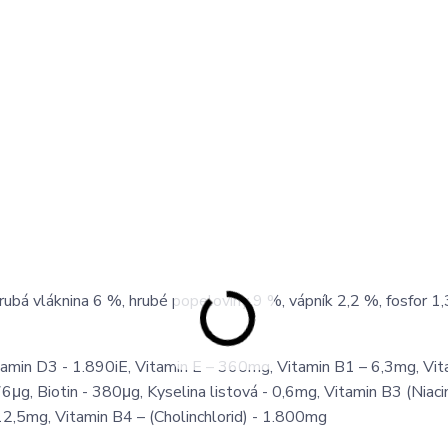
rubá vláknina 6 %, hrubé popeloviny 9 %, vápník 2,2 %, fosfor 1,
tamin D3 - 1.890iE, Vitamin E – 360mg, Vitamin B1 – 6,3mg, Vi
6μg, Biotin - 380μg, Kyselina listová - 0,6mg, Vitamin B3 (Niaci
2,5mg, Vitamin B4 – (Cholinchlorid) - 1.800mg