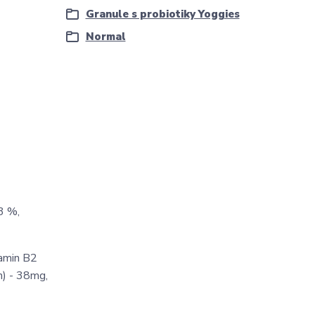
Granule s probiotiky Yoggies
Normal
3 %,
tamin B2
n) - 38mg,