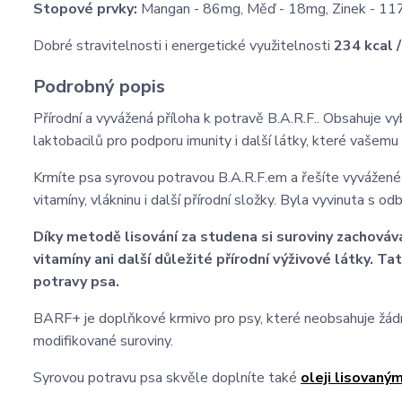
Stopové prvky:
Mangan - 86mg, Měď - 18mg, Zinek - 11
Dobré stravitelnosti i energetické využitelnosti
234 kcal 
Podrobný popis
Přírodní a vyvážená příloha k potravě B.A.R.F.. Obsahuje vy
laktobacilů pro podporu imunity i další látky, které vašemu ps
Krmíte psa syrovou potravou B.A.R.F.em a řešíte vyvážené
vitamíny, vlákninu i další přírodní složky. Byla vyvinuta s o
Díky metodě lisování za studena si suroviny zachováva
vitamíny ani další důležité přírodní výživové látky. T
potravy psa.
BARF+ je doplňkové krmivo pro psy, které neobsahuje žádné
modifikované suroviny.
Syrovou potravu psa skvěle doplníte také
oleji lisovaný