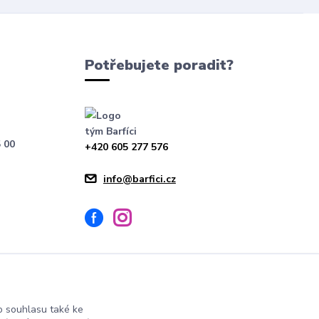
Potřebujete poradit?
tým Barfíci
 00
+420 605 277 576
info@barfici.cz
 souhlasu také ke