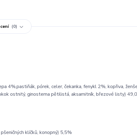
cení
0
epa 4%,pastiňák, pórek, celer, čekanka, fenykl 2%, kopřiva, ženš
okok ostnitý, ginostema pětilistá, aksamitník, březové listy) 49
z pšeničných klíčků, konopný) 5,5%