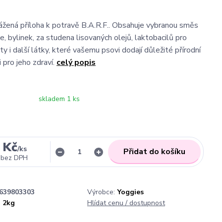
vážená příloha k potravě B.A.R.F.. Obsahuje vybranou směs
e, bylinek, za studena lisovaných olejů, laktobacilů pro
y i další látky, které vašemu psovi dodají důležité přírodní
i pro jeho zdraví.
celý popis
skladem 1 ks
 Kč
/
ks
Přidat do košíku
bez DPH
639803303
Výrobce:
Yoggies
2kg
Hlídat cenu / dostupnost