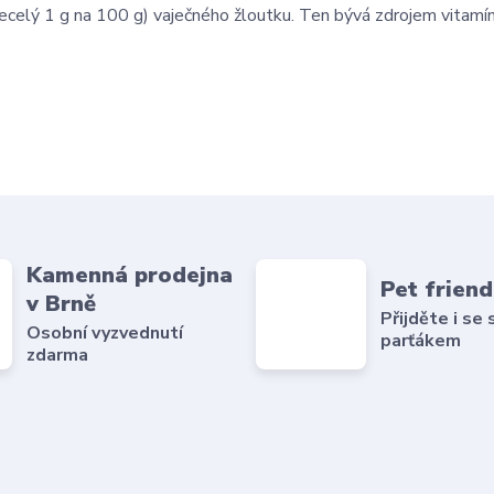
ecelý 1 g na 100 g) vaječného žloutku. Ten bývá zdrojem vitamín
Kamenná prodejna
Pet friend
v Brně
Přijděte i se
Osobní vyzvednutí
parťákem
zdarma