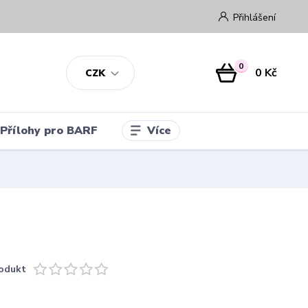
Přihlášení
0
0 Kč
CZK
Více
Přílohy pro BARF
odukt