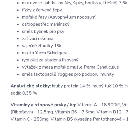
mix ovoce (jablka, hrušky, šípky, borůvky, třešně) 7 %
řízky z červené řepy
mořské řasy (Asyophyllum nodosum)
ostropestřec mariánský
směs bylinek pro psy
zažívací rašelina
vaječné žloutky 1%
mletá Yucca Schidigera
rybí olej za studena lisovaný
výtažek z masa mořské mušle Perna Canaliculus
směs laktobacilů Yoggies pro podporu imunity
Analytické složky:
hrubý protein 14 %, hrubý tuk 10 %, h
sodík 0,35 %
Vitamíny a stopové prvky / kg:
Vitamin A - 18.900iE, Vi
(Riboflavin) - 12,5mg, Vitamin B6 – 7,6mg, Vitamin B12 - 7
Vitamin C - 250mg, Vitamin B5 (kyselina Pantothenová – 1