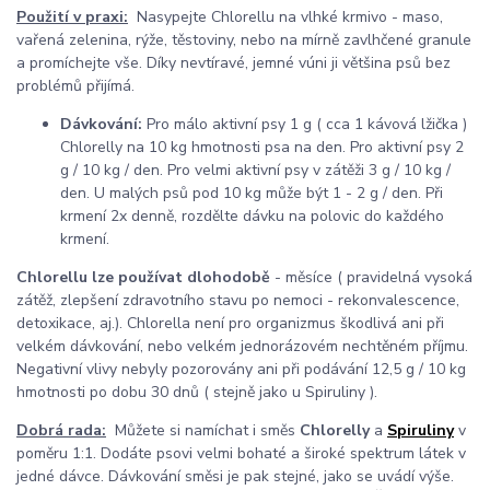
Použití v praxi:
N
asypejte Chlorellu na vlhké krmivo - maso,
vařená zelenina, rýže, těstoviny, nebo na mírně zavlhčené granule
a promíchejte vše. Díky nevtíravé, jemné vúni ji většina psů bez
problémů přijímá.
Dávkování:
Pro málo aktivní psy 1 g ( cca 1 kávová lžička )
Chlorelly na 10 kg hmotnosti psa na den. Pro aktivní psy 2
g / 10 kg / den. Pro velmi aktivní psy v zátěži 3 g / 10 kg /
den. U malých psů pod 10 kg může být 1 - 2 g / den. Při
krmení 2x denně, rozdělte dávku na polovic do každého
krmení.
Chlorellu lze používat dlohodobě
- měsíce ( pravidelná vysoká
zátěž, zlepšení zdravotního stavu po nemoci - rekonvalescence,
detoxikace, aj.). Chlorella není pro organizmus škodlivá ani při
velkém dávkování, nebo velkém jednorázovém nechtěném příjmu.
Negativní vlivy nebyly pozorovány ani při podávání 12,5 g / 10 kg
hmotnosti po dobu 30 dnů ( stejně jako u Spiruliny ).
Dobrá rada:
Můžete si namíchat i směs
Chlorelly
a
Spiruliny
v
poměru 1:1. Dodáte psovi velmi bohaté a široké spektrum látek v
jedné dávce. Dávkování směsi je pak stejné, jako se uvádí výše.