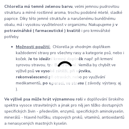
Chlorella
má temně zelenou barvu
, velmi jemnou pudrovitou
strukturu a mírné rostlinné aroma, trochu podobné mleté, sladké
paprice. Díky této jemné struktuře a narušenému buněčnému
obalu, má i vysokou využitelnost v organizmu. Nakupujeme ji
v
potravinářské ( farmaceutické ) kvalitě
i pro krmivářské
potřeby.
Možnosti použití:
Chlorella je vhodným doplňkem
každodenní stravy pro všechny rasy a kategorie psů, nebo i
koček.
Je to ideální krmný doplněk
např. při krmení
syrovou stravou, tzv.
BARFování
.
Neměla by chybět ve
výživě psů
ve vysoké zátěži, při výcviku,
rekonvalescenci
při otravách, nebo po využívání
medikamentů
, po operaci, ve stresu
( závody, výstavy, aj.
).
Ve výživě psa může hrát významnou roli
v doplňování širokého
spektra vysoce stravitelných a jinak pro něj jen těžko dostupných
specifických živin - především, enzymů, specifických aminokyselin,
minerálů - hlavně hořčíku, stopových prvků, vitamínů, antioxidantů
a nenasycených mastných kyselin.