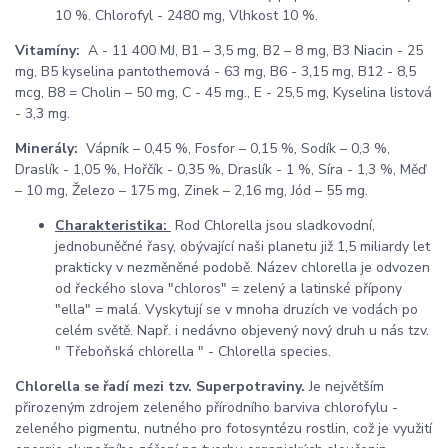
10 %. Chlorofyl - 2480 mg, Vlhkost 10 %.
Vitamíny:
A - 11 400 MJ, B1 – 3,5 mg, B2 – 8 mg, B3 Niacin - 25
mg, B5 kyselina pantothemová - 63 mg, B6 - 3,15 mg, B12 - 8,5
mcg, B8 = Cholin – 50 mg, C - 45 mg., E - 25,5 mg, Kyselina listová
- 3,3 mg.
Minerály:
Vápník – 0,45 %, Fosfor – 0,15 %, Sodík – 0,3 %,
Draslík - 1,05 %, Hořčík - 0,35 %, Draslík - 1 %, Síra - 1,3 %, Měď
– 10 mg, Železo – 175 mg, Zinek – 2,16 mg, Jód – 55 mg.
Charakteristika:
Rod Chlorella jsou sladkovodní,
jednobuněčné řasy, obývající naši planetu již 1,5 miliardy let
prakticky v nezměněné podobě. Název chlorella je odvozen
od řeckého slova "chloros" = zelený a latinské přípony
"ella" = malá. Vyskytují se v mnoha druzích ve vodách po
celém světě. Např. i nedávno objevený nový druh u nás tzv.
" Třeboňská chlorella " - Chlorella species.
Chlorella se řadí mezi tzv. Superpotraviny.
Je největším
přirozeným zdrojem zeleného přírodního barviva chlorofylu -
zeleného pigmentu, nutného pro fotosyntézu rostlin, což je využití