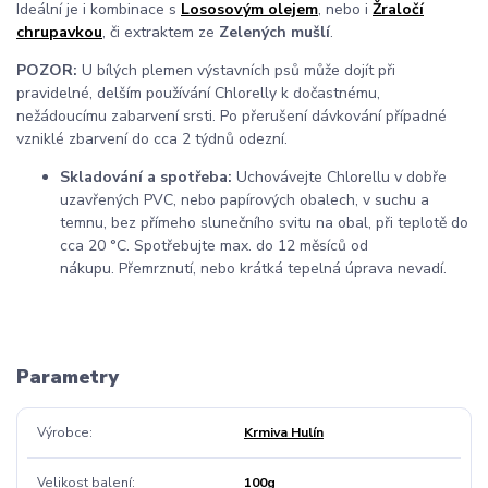
Ideální je i kombinace s
Lososovým olejem
, nebo i
Žraločí
chrupavkou
, či extraktem ze
Zelených mušlí
.
POZOR:
U bílých plemen výstavních psů může dojít při
pravidelné, delším používání Chlorelly k dočastnému,
nežádoucímu zabarvení srsti. Po přerušení dávkování případné
vzniklé zbarvení do cca 2 týdnů odezní.
Skladování a spotřeba:
Uchovávejte Chlorellu v dobře
uzavřených PVC, nebo papírových obalech, v suchu a
temnu, bez přímeho slunečního svitu na obal, při teplotě do
cca 20 °C. Spotřebujte max. do 12 měsíců od
nákupu. Přemrznutí, nebo krátká tepelná úprava nevadí.
Parametry
Výrobce
Krmiva Hulín
Velikost balení
100g