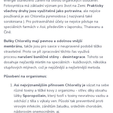
energie slunečního záření na tvorbu organických sloučenin.
Fotosyntéza má základní význam pro život na Zemi.
Prakticky
všechny druhy jsou využitelné jako potravina
, ale nejvíce
používaná je asi Chlorella pyrenoidosa ( nazývaná také
sorokiniana ). Pro potravinářské účely se nejvíce pěstuje na
speciálních farmách v Asii, především v Japonsku, Thaiwanu a
Číně.
Buňky Chlorelly mají pevnou a odolnou vnější
membránu,
takže jsou pro savce v neupravené podobě těžko
stravitelné. Proto se při zpracování těchto řas využívá
procesu
narušení buněčné stěny - desintegrace
. Tohoto se
dosahuje nejčastěji mletím na speciálních - kuličkových, několika
stupňových mlýnech, což je nejúčinější a nejšetrnější metoda.
Působení na organismus:
Asi nejvýznamějším přínosem Chlorelly je
vázat na sebe
různé toxiny a těžké kovy z organizmu - střev, díky obsahu
látky
Sporopollein,
který tvoří s toxiny nevratnou vazbu a
odchází z těla s výkaly ven. Působí tak preventivně proti
virovým infekcím, zánětům žaludku, srdečním chorobám,
nádorovým onemocněním, aj.