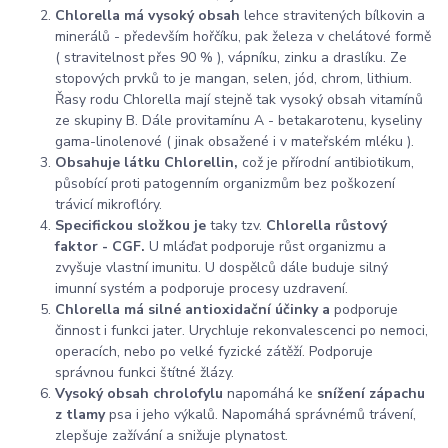
Chlorella má vysoký obsah
lehce stravitených bílkovin a
minerálů - především hořčíku, pak železa v chelátové formě
( stravitelnost přes 90 % ), vápníku, zinku a draslíku. Ze
stopových prvků to je mangan, selen, jód, chrom, lithium.
Řasy rodu Chlorella mají stejně tak vysoký obsah vitamínů
ze skupiny B. Dále provitamínu A - betakarotenu, kyseliny
gama-linolenové ( jinak obsažené i v mateřském mléku ).
Obsahuje látku Chlorellin,
což je přírodní antibiotikum,
působící proti patogenním organizmům bez poškození
trávicí mikroflóry.
Specifickou složkou je
taky tzv.
Chlorella růstový
faktor - CGF.
U mláďat podporuje růst organizmu a
zvyšuje vlastní imunitu. U dospělců dále buduje silný
imunní systém a podporuje procesy uzdravení.
Chlorella má silné antioxidační účinky a
podporuje
činnost i funkci jater. Urychluje rekonvalescenci po nemoci,
operacích, nebo po velké fyzické zátěží. Podporuje
správnou funkci štítné žlázy.
Vysoký obsah chrolofylu
napomáhá ke
snížení zápachu
z tlamy
psa i jeho výkalů. Napomáhá správnémů trávení,
zlepšuje zažívání a snižuje plynatost.