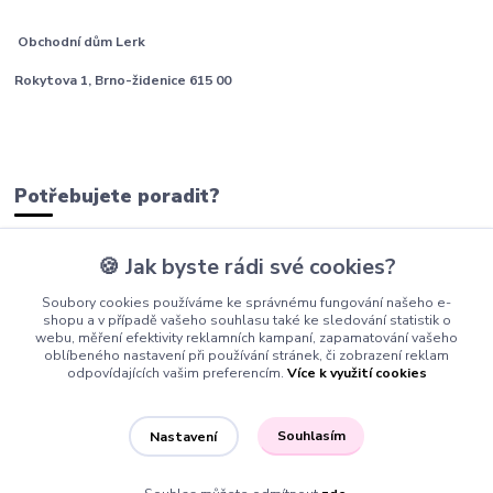
Obchodní dům Lerk
Rokytova 1, Brno-židenice 615 00
Potřebujete poradit?
🍪 Jak byste rádi své cookies?
tým Barfíci
Soubory cookies používáme ke správnému fungování našeho e-
+420 605 277 576
shopu a v případě vašeho souhlasu také ke sledování statistik o
webu, měření efektivity reklamních kampaní, zapamatování vašeho
info@barfici.cz
oblíbeného nastavení při používání stránek, či zobrazení reklam
odpovídajících vašim preferencím.
Více k využití cookies
Souhlasím
Nastavení