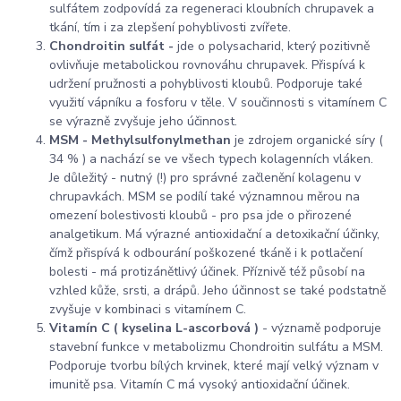
sulfátem zodpovídá za regeneraci kloubních chrupavek a
tkání, tím i za zlepšení pohyblivosti zvířete.
Chondroitin sulfát -
jde o polysacharid, který pozitivně
ovlivňuje metabolickou rovnováhu chrupavek. Přispívá k
udržení pružnosti a pohyblivosti kloubů. Podporuje také
využití vápníku a fosforu v těle. V součinnosti s vitamínem C
se výrazně zvyšuje jeho účinnost.
MSM - Methylsulfonylmethan
je zdrojem organické síry (
34 % ) a nachází se ve všech typech kolagenních vláken.
Je důležitý - nutný (!) pro správné začlenění kolagenu v
chrupavkách. MSM se podílí také významnou měrou na
omezení bolestivosti kloubů - pro psa jde o přirozené
analgetikum. Má výrazné antioxidační a detoxikační účinky,
čímž přispívá k odbourání poškozené tkáně i k potlačení
bolesti - má protizánětlivý účinek. Příznivě též působí na
vzhled kůže, srsti, a drápů. Jeho účinnost se také podstatně
zvyšuje v kombinaci s vitamínem C.
Vitamín C
( kyselina L-ascorbová )
- významě podporuje
stavební funkce v metabolizmu Chondroitin sulfátu a MSM.
Podporuje tvorbu bílých krvinek, které mají velký význam v
imunitě psa. Vitamín C má vysoký antioxidační účinek.