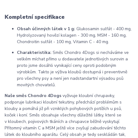
Kompletní specifikace
Obsah účinných látek v 1 g:
Glukosamin sulfát - 400 mg,
Hydrolyzovaný hovězí kolagen - 300 mg, MSM - 160 mg,
Chondroitin sulfát - 100 mg, Vitamin C - 40 mg.
Charakteristika:
Směs Chondro 4Dogs si necháváme ve
velkém míchat přímo u dodavatele jednotlivých surovin a
proto jsme dosáhli vynikající ceny oproti podobným
výrobkům. Takto je výživa kloubů dostupná i preventivně
pro všechny psy a není jen nadstandartní výsadou psů
movitých chovatelů.
Naše směs Chondro 4Dogs
vyživuje kloubní chrupavky,
podporuje lubrikaci kloubní tekutiny, předchází problémům s
klouby a pomáhá již při vzniklých pohybových potížích u psů,
koček i koní.
Směs
obsahuje všechny důležité látky, které se
v kloubech, pojivových tkáních a chrupavce běžně vyskytují.
Přítomný vitamín C a MSM ještě více zvyšují zabudování těchto
látek do kloubního aparátu. Celý obsah je tedy seskládán tak,