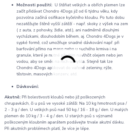
Možnosti použití:
U štěňat velkých a obřích plemen lze
začít přidávat Chondro 4Dogs již od 6 týdnu věku, kdy
pozvolna začíná osifikace kyčelního kloubu. Po tuto dobu
nezatěžujte štěně vyšší zátěží - např. skoky z výšek na zem
( z auta, z pohovky, židle, atd.), ani nadměrně dlouhými
vycházkami, dlouhodobím během, aj. Chondro 4Dogs je v
sypké formě, což umožňuje snadné dávkování např. při
barfování přímo na maso nebo u suchého krmiva i na
granule, které je nutné předtím navlhčit olejem nebo jen
vodou, aby se směs na nich uchytila. Stejně tak lze
Chondro 4Dogs aplikovat do vařené zeleniny, rýže,
těstovin, masových konzerv, atd.
Dávkování:
Akutně:
Při bolestivosti kloubů nebo již poškozených
chrupavkách, či u psů ve vysoké zátěži: Na 10 kg hmotnosti psa /
2 - 3 g / den. U velkých psů nad 50 kg / 16 - 18 g / den. U malých
plemen do 10 kg / 3 - 4 g / den. U starých psů s významě
poškozeným kloubním aparátem podávejte trvale akutní dávku.
Při akutních problémech platí, že více je lépe.