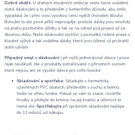
Dobré vědět:
U drahých kloubních směsí je velmi často uváděné
nízké dávkování a to především z komerčního důvodu, aby směs
vypadala, že i přes svou vysokou cenu vydrží chovateli dlouho.
Bohužel to ale psovi příliš neprospěje, protože dávky jsou mnohdy
na prahu pozitivního účinku a tak se na zdraví psa projeví až za
dlouhou dobu. Naše dávkování vychází z poznatků reálné praxe v
kloubní výživě a tak uvádíme dávky, které jsou účinné už po kratší
době užívání.
Případný omyl v dávkování
( při vyšší jednorázové dávce ) psovi
nijak neuškodí. Jde o produkty extrahované z přírodních surovin,
které nejsou ani ve vysoké dávce pro zvíře toxické.
Skladování a spotřeba:
Skladujte v hermeticky
uzavřených PVC obalech,
především v suchu a temnu.
Směs ve vlhku tvrdne. Pokud se vám to stane, rozdrťte
hrudky a přidejte do krmiva, na její kvalitu a účinnost to
nemá vliv.
Spotřebujte
při správném skladování nejlépe
do 12 měsíců od nákupu.