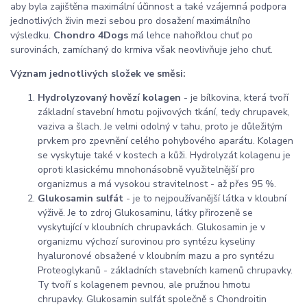
aby byla zajištěna maximální účinnost a také vzájemná podpora
jednotlivých živin mezi sebou pro dosažení maximálního
výsledku.
Chondro 4Dogs
má lehce nahořklou chuť po
surovinách, zamíchaný do krmiva však neovlivňuje jeho chuť.
Význam jednotlivých složek ve směsi:
Hydrolyzovaný hovězí kolagen
- je bílkovina, která tvoří
základní stavební hmotu pojivových tkání, tedy chrupavek,
vaziva a šlach. Je velmi odolný v tahu, proto je důležitým
prvkem pro zpevnění celého pohybového aparátu. Kolagen
se vyskytuje také v kostech a kůži. Hydrolyzát kolagenu je
oproti klasickému mnohonásobně využitelnější pro
organizmus a má vysokou stravitelnost - až přes 95 %.
Glukosamin sulfát
- je to nejpoužívanější látka v kloubní
výživě. Je to zdroj Glukosaminu, látky přirozeně se
vyskytující v kloubních chrupavkách. Glukosamin je v
organizmu výchozí surovinou pro syntézu kyseliny
hyaluronové obsažené v kloubním mazu a pro syntézu
Proteoglykanů - základních stavebních kamenů chrupavky.
Ty tvoří s kolagenem pevnou, ale pružnou hmotu
chrupavky. Glukosamin sulfát společně s Chondroitin