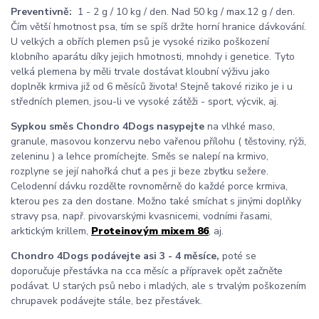
Preventivně:
1 - 2 g / 10 kg / den. Nad 50 kg / max.12 g / den.
Čím větší hmotnost psa, tím se spíš držte horní hranice dávkování.
U velkých a obřích plemen psů je vysoké riziko poškození
klobního aparátu díky jejich hmotnosti, mnohdy i genetice. Tyto
velká plemena by měli trvale dostávat kloubní výživu jako
doplněk krmiva již od 6 měsíců života! Stejně takové riziko je i u
středních plemen, jsou-li ve vysoké zátěži - sport, výcvik, aj.
Sypkou směs Chondro 4Dogs nasypejte
na vlhké maso,
granule, masovou konzervu nebo vařenou přílohu ( těstoviny, rýži,
zeleninu ) a lehce promíchejte. Směs se nalepí na krmivo,
rozplyne se její nahořká chuť a pes ji beze zbytku sežere.
Celodenní dávku rozdělte rovnoměrně do každé porce krmiva,
kterou pes za den dostane. Možno také smíchat s jinými doplňky
stravy psa, např. pivovarskými kvasnicemi, vodními řasami,
arktickým krillem,
Proteinovým mixem 86
, aj.
Chondro 4Dogs podávejte asi 3 - 4 měsíce,
poté se
doporučuje přestávka na cca měsíc a přípravek opět začněte
podávat. U starých psů nebo i mladých, ale s trvalým poškozením
chrupavek podávejte stále, bez přestávek.