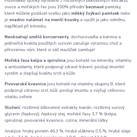
Poloměkké tyčinky vyrobené z rostlinných bílkovinných extraktů,
ovoce a mořských řas jsou 100% přírodní
bezmasé
pamlsky,
které můžete podávat vcelku jako
měkký žvýkací pamlsek
nebo
je
snadno nalámat na menší kousky
a využít je jako odměnu,
například při tréninku.
Neobsahují umělé konzervanty
, dochucovadla a barviva a
jedinečná kvalita použitých surovin zaručuje výraznou chuť a
přirozenou vůni, které si váš mazlíček zamiluje!
Mořská řasa kelpa a spirulina
jsou bohaté na minerály, vitamíny
a antioxidanty, které podporují zdravé trávení, posilují imunitní
systém a zlepšují kvalitu srsti a kůže.
Pivovarské kvasnice
jsou bohaté na vitamíny skupiny B, které
podporují zdravou srst, kůži, posilují imunitu a zvyšují celkovou
vitalitu zvířete.
Složení
: rostlinné bílkovinné extrakty, banán, rostlinný surový
glycerin (řepkový), řepkový olej, mořské řasy 3,7 % (kelpa,
spirulina), pivovarské kvasnice, cizrna, minerální látky
Analýza: hrubý protein 46,3 %, hrubá vláknina 0,5 %, hrubé oleje