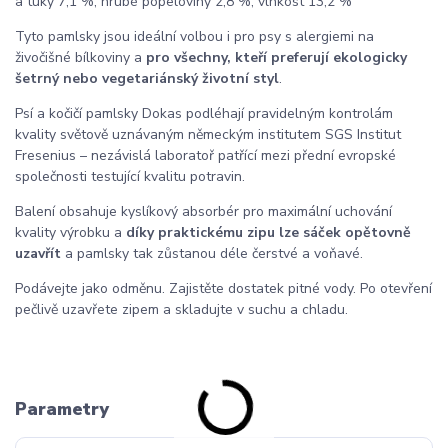
a tuky 7,1 %, hrubé popeloviny 2,8 %, vlhkost 13,2 %
Tyto pamlsky jsou ideální volbou i pro psy s alergiemi na
živočišné bílkoviny a
pro všechny, kteří preferují ekologicky
šetrný nebo vegetariánský životní styl
.
Psí a kočičí pamlsky Dokas podléhají pravidelným kontrolám
kvality světově uznávaným německým institutem SGS Institut
Fresenius – nezávislá laboratoř patřící mezi přední evropské
společnosti testující kvalitu potravin.
Balení obsahuje kyslíkový absorbér pro maximální uchování
kvality výrobku a
díky praktickému zipu lze sáček opětovně
uzavřít
a pamlsky tak zůstanou déle čerstvé a voňavé.
Podávejte jako odměnu. Zajistěte dostatek pitné vody. Po otevření
pečlivě uzavřete zipem a skladujte v suchu a chladu.
Parametry