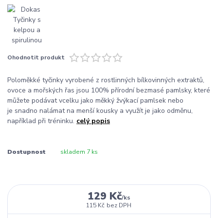
Ohodnotit produkt
Poloměkké tyčinky vyrobené z rostlinných bílkovinných extraktů,
ovoce a mořských řas jsou 100% přírodní bezmasé pamlsky, které
můžete podávat vcelku jako měkký žvýkací pamlsek nebo
je snadno nalámat na menší kousky a využít je jako odměnu,
například při tréninku.
celý popis
Dostupnost
skladem 7 ks
129 Kč
/
ks
115 Kč
bez DPH