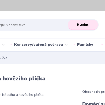
Hledat
Konzervy/vařená potrava
Pamlsky
líčka
a hovězího plíčka
Ohodnotit pr
Domácí s