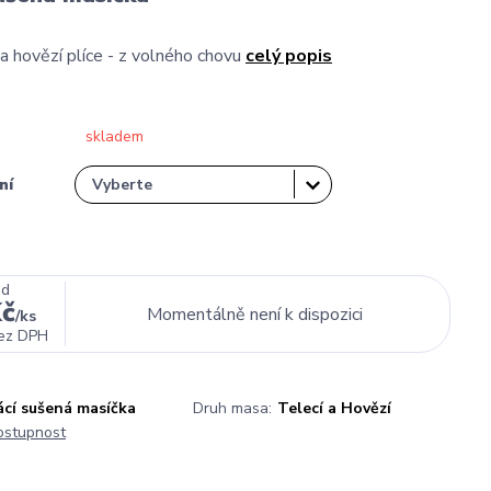
 hovězí plíce - z volného chovu
celý popis
skladem
ní
od
Kč
Momentálně není k dispozici
/
ks
ez DPH
cí sušená masíčka
Druh masa:
Telecí a Hovězí
dostupnost