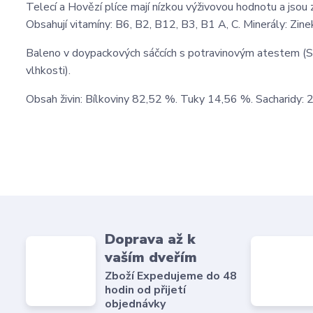
Telecí a Hovězí plíce mají nízkou výživovou hodnotu a jsou 
Obsahují vitamíny: B6, B2, B12, B3, B1 A, C. Minerály: Zinek,
Baleno v doypackových sáčcích s potravinovým atestem (Sáč
vlhkosti).
Obsah živin: Bílkoviny 82,52 %. Tuky 14,56 %. Sacharidy:
Doprava až k
vaším dveřím
Zboží Expedujeme do 48
hodin od přijetí
objednávky