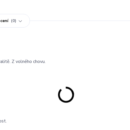
cení
0
litě. Z volného chovu.
ost.