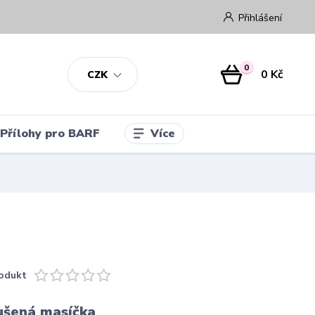
Přihlášení
0
0 Kč
CZK
Více
Přílohy pro BARF
odukt
ušená masíčka