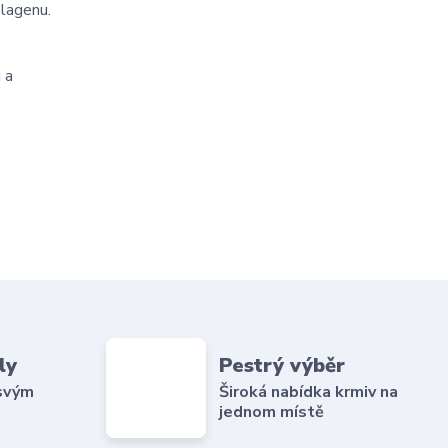
olagenu.
 a
ly
Pestrý výběr
 svým
Široká nabídka krmiv na
jednom místě