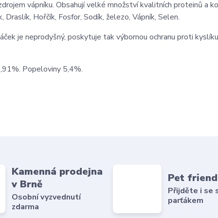
zdrojem vápníku. Obsahují velké množství kvalitních proteinů a k
 Draslík, Hořčík, Fosfor, Sodík, železo, Vápník, Selen.
ek je neprodyšný, poskytuje tak výbornou ochranu proti kyslíku
 2,91%. Popeloviny 5,4%.
Kamenná prodejna
Pet friend
v Brně
Přijděte i se
Osobní vyzvednutí
parťákem
zdarma