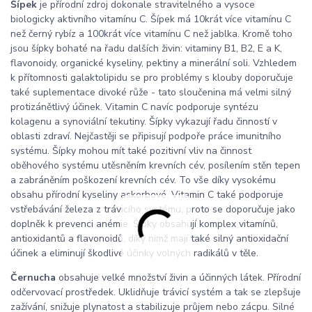
Šípek
je přírodní zdroj dokonale stravitelného a vysoce
biologicky aktivního vitamínu C. Šípek má 10krát více vitamínu C
než černý rybíz a 100krát více vitamínu C než jablka. Kromě toho
jsou šípky bohaté na řadu dalších živin: vitaminy B1, B2, E a K,
flavonoidy, organické kyseliny, pektiny a minerální soli. Vzhledem
k přítomnosti galaktolipidu se pro problémy s klouby doporučuje
také suplementace divoké růže - tato sloučenina má velmi silný
protizánětlivý účinek. Vitamin C navíc podporuje syntézu
kolagenu a synoviální tekutiny. Šípky vykazují řadu činností v
oblasti zdraví. Nejčastěji se připisují podpoře práce imunitního
systému. Šípky mohou mít také pozitivní vliv na činnost
oběhového systému utěsněním krevních cév, posílením stěn tepen
a zabráněním poškození krevních cév. To vše díky vysokému
obsahu přírodní kyseliny askorbové. Vitamin C také podporuje
vstřebávání železa z trávicího systému, proto se doporučuje jako
doplněk k prevenci anémie. Šípky obsahují komplex vitamínů,
antioxidantů a flavonoidů, díky nimž mají také silný antioxidační
účinek a eliminují škodlivé účinky volných radikálů v těle.
Černucha
obsahuje velké množství živin a účinných látek. Přírodní
odčervovací prostředek. Uklidňuje trávicí systém a tak se zlepšuje
zažívání, snižuje plynatost a stabilizuje průjem nebo zácpu. Silné