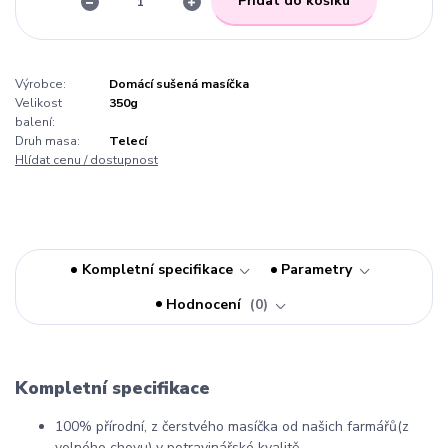
Přidat do košíku
Výrobce:
Domácí sušená masíčka
Velikost
350g
balení:
Druh masa:
Telecí
Hlídat cenu / dostupnost
Kompletní specifikace
Parametry
Hodnocení
0
Kompletní specifikace
100% přírodní, z čerstvého masíčka od našich farmářů(z
volného chovu) v potravinářské kvalitě.