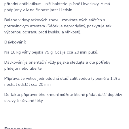
přírodní antibiotikum - ničí bakterie, plísně i kvasinky. A má
podpůrný vliv na činnost jater i ledvin.
Baleno v doypackových znovu uzavíratelných sáčcích s
potravinovým atestem (Sáček je neprodyšný, poskytuje tak
výbornou ochranu proti kyslíku a vlhkosti).
Dávkování:
Na 10 kg váhy pejska 79 g. Což je cca 20 mini puků.
Dávkování je orientační vždy pejska sledujte a dle potřeby
přidejte nebo uberte.
Příprava: Je velice jednoduchá stačí zalít vodou (v poměru 1:3) a
nechat odstát cca 20 min.
Do takto připraveného krmení můžete klidně přidat další doplňky
stravy či užívané léky.