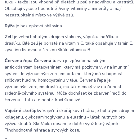
tuku - takže jsou vhodné při dietách u psů s nadváhou a kastrátů.
Obsahují vysoce hodnotné živiny, vitamíny a minerály a mají
nezastupitelné místo ve výživě psů.
Rýže
je bezlepková obilovina.
Zelí
je velmi bohatým zdrojem vlákniny, vápníku, hořčíku a
draslíku. Bílé zelí je bohaté na vitamin C, také obsahuje vitamin E,
kyselinu listovou a širokou škálu vitamínu B.
Červená řepa Červená b
arva je způsobena silným
antioxidantem betacyaninem, který má pozitivní vliv na imunitní
systém. Je významným zdrojem betainu, který má schopnost
snižovat hladinu homocysteinu v těle. Červená řepa je
významným zdrojem draslíku, má tak nemalý vliv na činnost
srdečně-cévního systému. Může docházet ke zbarvení moči do
červena – toto ale není zdraví škodlivé.
Vaječné skořápky
Vaječná skořápková blána je bohatým zdrojem
kolagenu, glykosaminoglykanu a elastinu - látek nutných pro
výživu kloubů. Skořápka obsahuje dobře využitelný vápník.
Plnohodnotná náhrada syrových kostí.