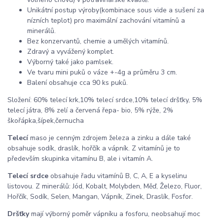
Unikátní postup výroby(kombinace sous vide a sušení za
nízních teplot) pro maximální zachování vitamínů a
minerálů.
Bez konzervantů, chemie a umělých vitamínů.
Zdravý a vyvážený komplet.
Výborný také jako pamlsek.
Ve tvaru mini puků o váze +-4g a průměru 3 cm.
Balení obsahuje cca 90 ks puků.
Složení: 60% telecí krk,10% telecí srdce,10% telecí dršťky, 5%
telecí játra, 8% zelí a červená řepa- bio, 5% rýže, 2%
škořápka,šípek,černucha
Telecí
maso je cenným zdrojem železa a zinku a dále také
obsahuje sodík, draslík, hořčík a vápník. Z vitamínů je to
především skupinka vitamínu B, ale i vitamín A.
Telecí srdce
obsahuje řadu vitamínů B, C, A, E a kyselinu
listovou. Z minerálů: Jód, Kobalt, Molybden, Měď, Železo, Fluor,
Hořčík, Sodík, Selen, Mangan, Vápník, Zinek, Draslík, Fosfor.
Dršťky
mají výborný poměr vápníku a fosforu, neobsahují moc