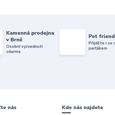
Kamenná prodejna
Pet friend
v Brně
Přijděte i se
Osobní vyzvednutí
parťákem
zdarma
te nás
Kde nás najdete