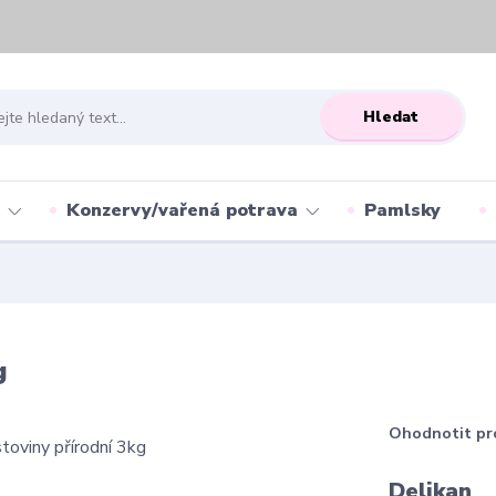
Hledat
Konzervy/vařená potrava
Pamlsky
g
Ohodnotit pr
Delikan