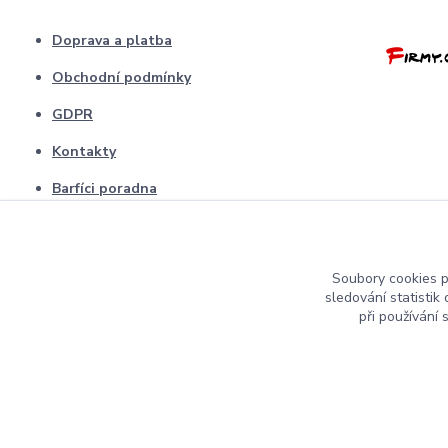
Doprava a platba
Obchodní podmínky
GDPR
Kontakty
Barfíci poradna
Blog
odstopení od smlouvy
Soubory cookies 
sledování statisti
při používání 