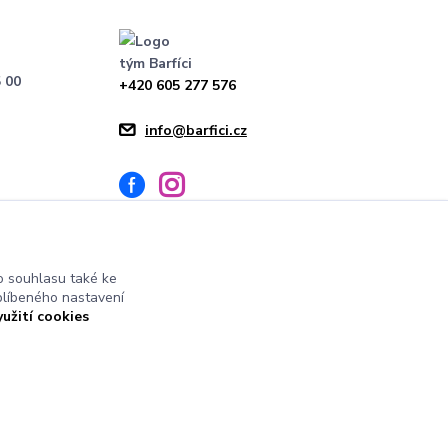
tým Barfíci
 00
+420 605 277 576
info@barfici.cz
 souhlasu také ke
blíbeného nastavení
yužití cookies
Vytvořeno na
Eshop-rychle.cz