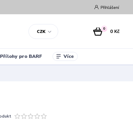
Přihlášení
0
0 Kč
CZK
Více
Přílohy pro BARF
odukt