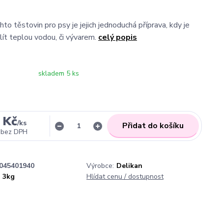
to těstovin pro psy je jejich jednoduchá příprava, kdy je
lít teplou vodou, či vývarem.
celý popis
skladem 5 ks
 Kč
/
ks
Přidat do košíku
bez DPH
045401940
Výrobce:
Delikan
3kg
Hlídat cenu / dostupnost