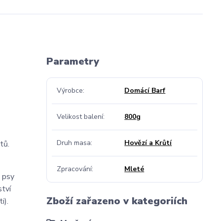
Parametry
Výrobce
Domácí Barf
Velikost balení
800g
Druh masa
Hovězí a Krůtí
tů.
Zpracování
Mleté
o psy
ství
Zboží zařazeno v kategoriích
i).