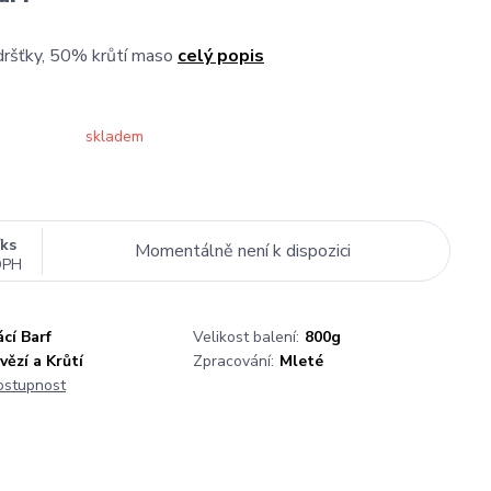
ršťky, 50% krůtí maso
celý popis
skladem
/
ks
Momentálně není k dispozici
DPH
cí Barf
Velikost balení:
800g
vězí a Krůtí
Zpracování:
Mleté
dostupnost