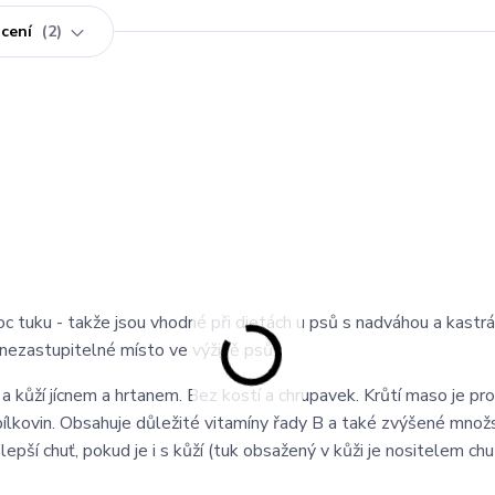
cení
2
oc tuku - takže jsou vhodné při dietách u psů s nadváhou a kastrá
 nezastupitelné místo ve výživě psů.
a kůží jícnem a hrtanem. Bez kostí a chrupavek. Krůtí maso je pr
j bílkovin. Obsahuje důležité vitamíny řady B a také zvýšené množ
lepší chuť, pokud je i s kůží (tuk obsažený v kůži je nositelem chut