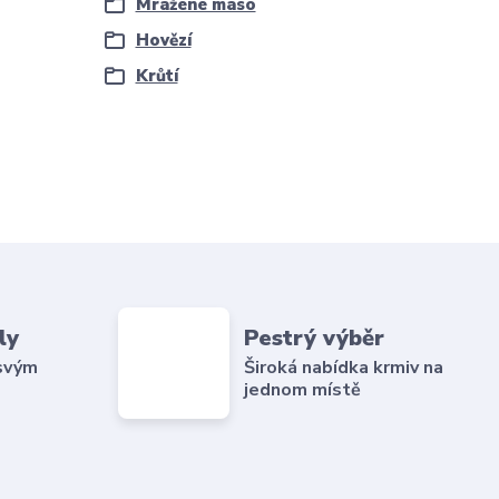
Mražené maso
Hovězí
Krůtí
ly
Pestrý výběr
 svým
Široká nabídka krmiv na
jednom místě