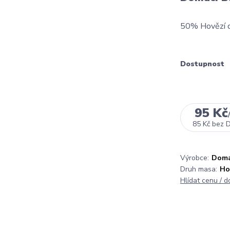
50% Hovězí d
Dostupnost
95 Kč
85 Kč
bez 
Výrobce:
Domá
Druh masa:
Ho
Hlídat cenu / 