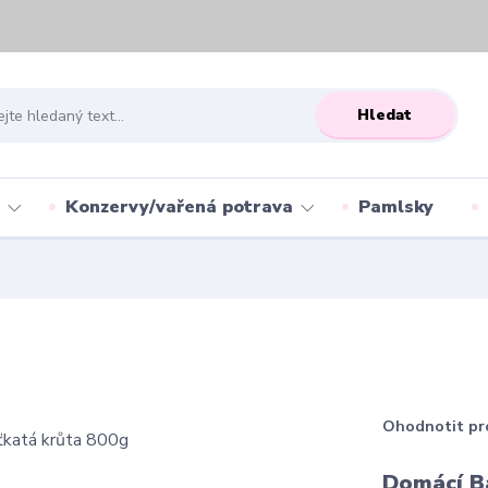
Hledat
Konzervy/vařená potrava
Pamlsky
Ohodnotit pr
Domácí B