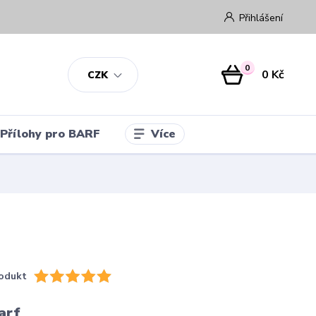
Přihlášení
0
0 Kč
CZK
Více
Přílohy pro BARF
odukt
arf