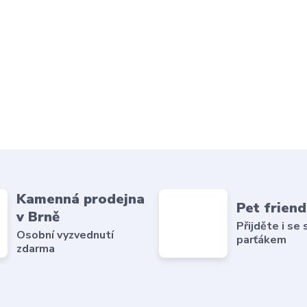
Kamenná prodejna
Pet friend
v Brně
Přijděte i se
Osobní vyzvednutí
parťákem
zdarma