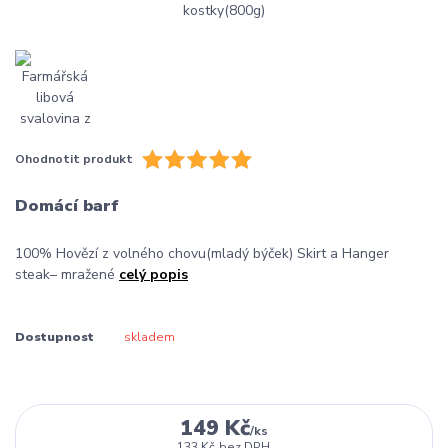
Ohodnotit produkt
Domácí barf
100% Hovězí z volného chovu(mladý býček) Skirt a Hanger
steak– mražené
celý popis
Dostupnost
skladem
149 Kč
/
ks
133 Kč
bez DPH