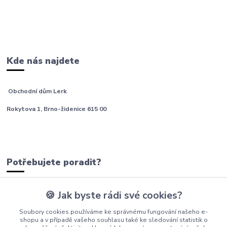
Kde nás najdete
Obchodní dům Lerk
Rokytova 1, Brno-židenice 615 00
Potřebujete poradit?
🍪 Jak byste rádi své cookies?
tým Barfíci
Soubory cookies používáme ke správnému fungování našeho e-
+420 605 277 576
shopu a v případě vašeho souhlasu také ke sledování statistik o