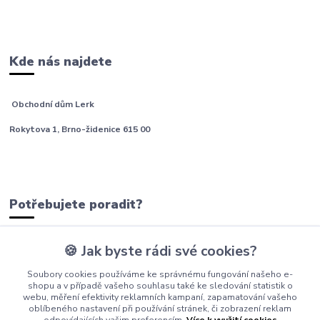
Kde nás najdete
Obchodní dům Lerk
Rokytova 1, Brno-židenice 615 00
Potřebujete poradit?
🍪 Jak byste rádi své cookies?
tým Barfíci
Soubory cookies používáme ke správnému fungování našeho e-
+420 605 277 576
shopu a v případě vašeho souhlasu také ke sledování statistik o
webu, měření efektivity reklamních kampaní, zapamatování vašeho
info@barfici.cz
oblíbeného nastavení při používání stránek, či zobrazení reklam
odpovídajících vašim preferencím.
Více k využití cookies