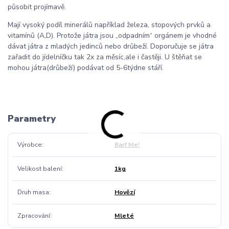
působit projímavě.
Mají vysoký podíl minerálů například železa, stopových prvků a
vitamínů (A,D). Protože játra jsou „odpadním“ orgánem je vhodné
dávat játra z mladých jedinců nebo drůbeží. Doporučuje se játra
zařadit do jídelníčku tak 2x za měsíc,ale i častěji. U štěňat se
mohou játra(drůbeží) podávat od 5-6týdne stáří.
Parametry
Výrobce
Barf Me!
Velikost balení
1kg
Druh masa
Hovězí
Zpracování
Mleté