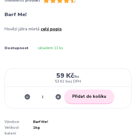
Ohodnotit produkt
Barf Me!
Hovězí játra mletá
celý popis
Dostupnost
skladem 11 ks
59 Kč
/
ks
53 Kč
bez DPH
Přidat do košíku
Výrobce:
Barf Me!
Velikost
1kg
balení: