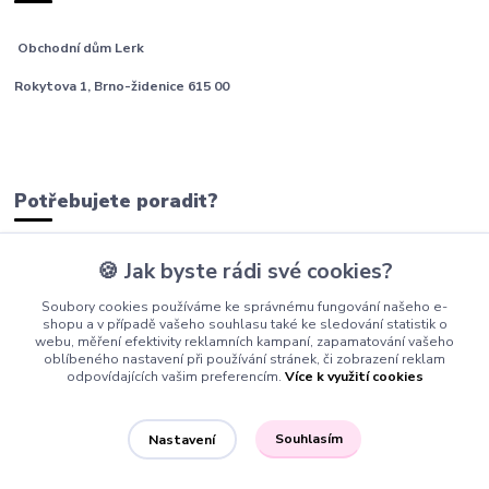
Obchodní dům Lerk
Rokytova 1, Brno-židenice 615 00
Potřebujete poradit?
🍪 Jak byste rádi své cookies?
tým Barfíci
Soubory cookies používáme ke správnému fungování našeho e-
+420 605 277 576
shopu a v případě vašeho souhlasu také ke sledování statistik o
webu, měření efektivity reklamních kampaní, zapamatování vašeho
info@barfici.cz
oblíbeného nastavení při používání stránek, či zobrazení reklam
odpovídajících vašim preferencím.
Více k využití cookies
Souhlasím
Nastavení