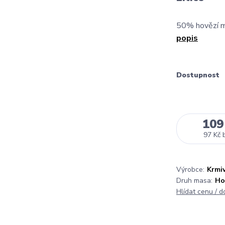
50% hovězí m
popis
Dostupnost
109
97 Kč
Výrobce:
Krmiv
Druh masa:
Ho
Hlídat cenu / 