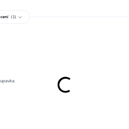
cení
1
upavka.