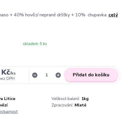
aso + 40% hovězí neprané dršťky + 10% chupavka.
celý
skladem 5 ks
 Kč
/
ks
Přidat do košíku
bez DPH
a Litice
Velikost balení:
1kg
vězí
Zpracování:
Mleté
dostupnost