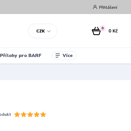
Přihlášení
0
0 Kč
CZK
Více
Přílohy pro BARF
odukt