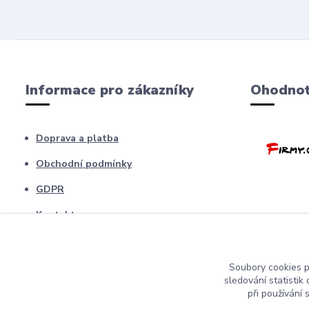
Informace pro zákazníky
Ohodnoť
Doprava a platba
Obchodní podmínky
GDPR
Kontakty
Barfíci poradna
Blog
Soubory cookies 
sledování statisti
odstopení od smlouvy
při používání 