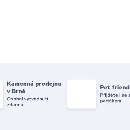
Kamenná prodejna
Pet friend
v Brně
Přijděte i se
Osobní vyzvednutí
parťákem
zdarma