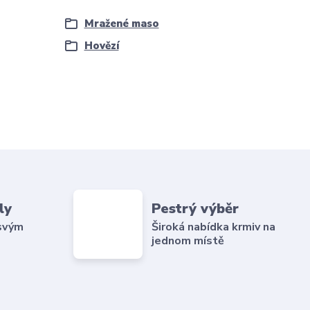
Mražené maso
Hovězí
ly
Pestrý výběr
 svým
Široká nabídka krmiv na
jednom místě