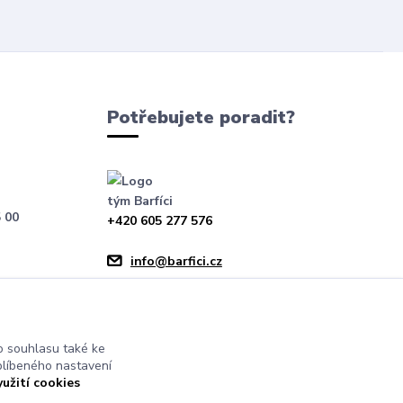
Potřebujete poradit?
tým Barfíci
 00
+420 605 277 576
info@barfici.cz
 souhlasu také ke
blíbeného nastavení
yužití cookies