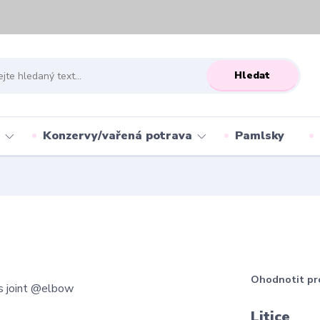
Hledat
Konzervy/vařená potrava
Pamlsky
Ohodnotit pr
Litice