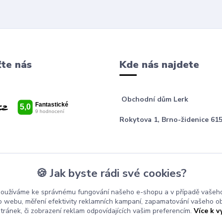
te nás
Kde nás najdete
Obchodní dům Lerk
Rokytova 1, Brno-židenice 615
🍪 Jak byste rádi své cookies?
používáme ke správnému fungování našeho e-shopu a v případě vašeho
k o webu, měření efektivity reklamních kampaní, zapamatování vašeho o
stránek, či zobrazení reklam odpovídajících vašim preferencím.
Více k v