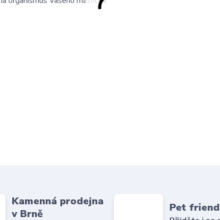
y na organismus Vašeho mazlíčka.
Kamenná prodejna
Pet friend
v Brně