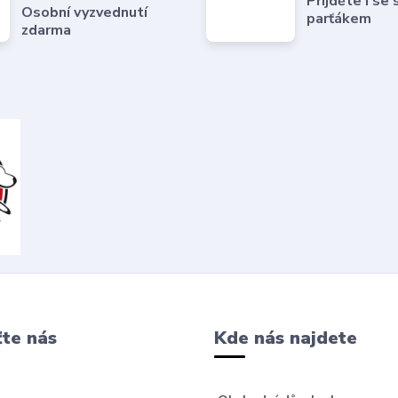
Přijděte i se
Osobní vyzvednutí
parťákem
zdarma
te nás
Kde nás najdete