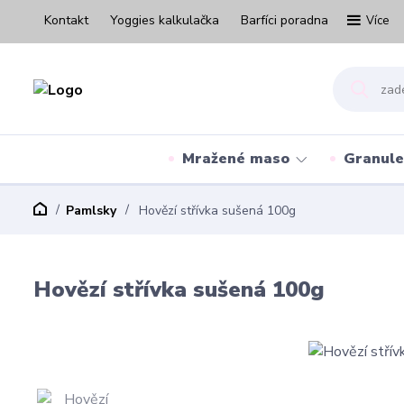
Kontakt
Yoggies kalkulačka
Barfíci poradna
Více
Mražené maso
Granule
Pamlsky
Hovězí střívka sušená 100g
Hovězí střívka sušená 100g