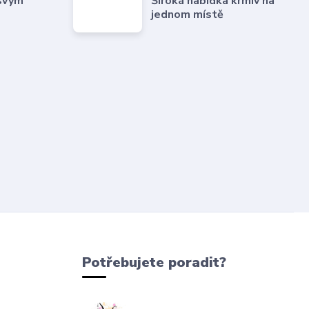
 svým
Široká nabídka krmiv na
jednom místě
Potřebujete poradit?