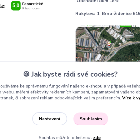
Obchodní dům Lerk
Rokytova 1, Brno-židenice 615
🍪 Jak byste rádi své cookies?
používáme ke správnému fungování našeho e-shopu a v případě vašeho
k o webu, měření efektivity reklamních kampaní, zapamatování vašeho o
stránek, či zobrazení reklam odpovídajících vašim preferencím.
Více k v
Souhlasím
Nastavení
Souhlas můžete odmítnout
zde
.