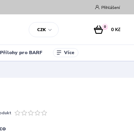
Přihlášení
0
0 Kč
CZK
Více
Přílohy pro BARF
odukt
co