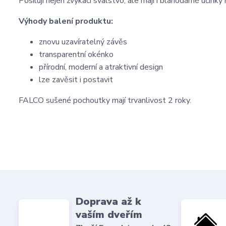
Posilují nejen žvýkací svalstvo, ale mají i blahodárné účink
Výhody balení produktu:
znovu uzavíratelný závěs
transparentní okénko
přírodní, moderní a atraktivní design
lze zavěsit i postavit
FALCO sušené pochoutky mají trvanlivost 2 roky.
Doprava až k
vaším dveřím