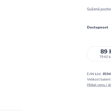
Sušená pocho
Dostupnost
89 
79 Kč
b
EAN kód:
8594
Velikost balení:
Hlídat cenu / 