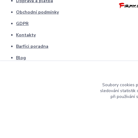
Doprava a platba
Obchodní podmínky
GDPR
Kontakty
Barfíci poradna
Blog
odstopení od smlouvy
Soubory cookies 
sledování statisti
při používání 