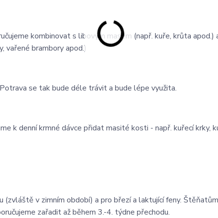
ručujeme kombinovat s libovým masem (např. kuře, krůta apod.) a
ky, vařené brambory apod.)
otrava se tak bude déle trávit a bude lépe využita.
 k denní krmné dávce přidat masité kosti - např. kuřecí krky, k
ku (zvláště v zimním období) a pro březí a laktující feny. Štěňatům
oručujeme zařadit až během 3.-4. týdne přechodu.