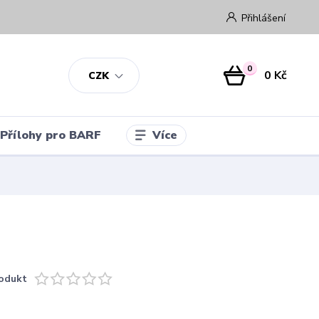
Přihlášení
0
0 Kč
CZK
Více
Přílohy pro BARF
odukt