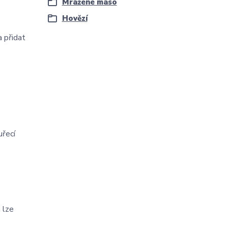
Mražené maso
Hovězí
 přidat
uřecí
 lze