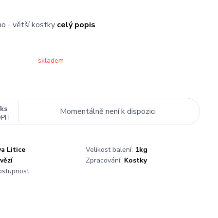
o - větší kostky
celý popis
skladem
/
ks
Momentálně není k dispozici
DPH
a Litice
Velikost balení:
1kg
vězí
Zpracování:
Kostky
dostupnost