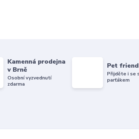
Kamenná prodejna
Pet friend
v Brně
Přijděte i se
Osobní vyzvednutí
parťákem
zdarma