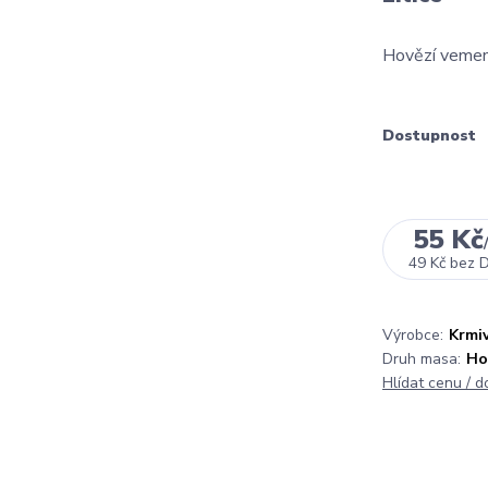
Hovězí vemen
Dostupnost
55 Kč
49 Kč
bez 
Výrobce:
Krmiv
Druh masa:
Ho
Hlídat cenu / 