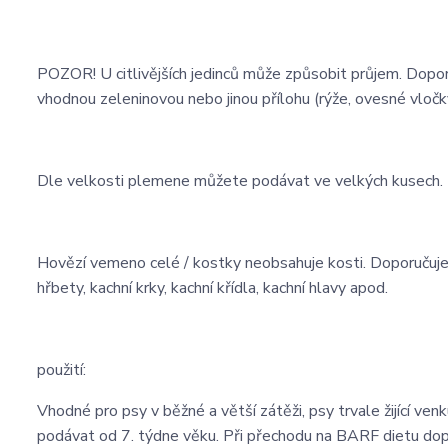
POZOR! U citlivějších jedinců může způsobit průjem. Dopo
vhodnou zeleninovou nebo jinou přílohu (rýže, ovesné vloč
Dle velkosti plemene můžete podávat ve velkých kusech. P
Hovězí vemeno celé / kostky neobsahuje kosti. Doporučujeme
hřbety, kachní krky, kachní křídla, kachní hlavy apod.
použití:
Vhodné pro psy v běžné a větší zátěži, psy trvale žijící ven
podávat od 7. týdne věku. Při přechodu na BARF dietu dop