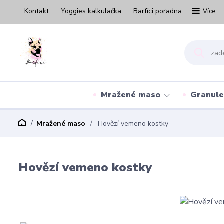
Kontakt
Yoggies kalkulačka
Barfíci poradna
Více
Mražené maso
Granule
Mražené maso
Hovězí vemeno kostky
Hovězí vemeno kostky