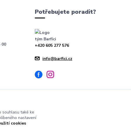
Potřebujete poradit?
tým Barfíci
 00
+420 605 277 576
info@barfici.cz
 souhlasu také ke
blíbeného nastavení
yužití cookies