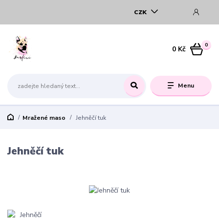
CZK
0
0 Kč
Menu
Mražené maso
Jehněčí tuk
Jehněčí tuk