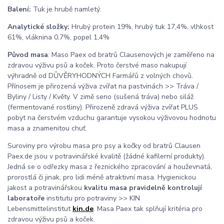
Balení:
Tuk je hrubě namletý.
Analytické složky:
Hrubý protein 19%, hrubý tuk 17,4%, vlhkost
61%, vláknina 0,7%, popel 1,4%
Původ masa
: Maso Paex od bratrů Clausenových je zaměřeno na
zdravou výživu psů a koček. Proto čerstvé maso nakupují
výhradně od DŮVĚRYHODNÝCH Farmářů z volných chovů.
Přínosem je přirozená výživa zvířat na pastvinách >> Tráva /
Byliny / Listy / Květy. V zimě seno (sušená tráva) nebo siláž
(fermentované rostliny). Přirozeně zdravá výživa zvířat PLUS
pobyt na čerstvém vzduchu garantuje vysokou výživovou hodnotu
masa a znamenitou chuť.
Suroviny pro výrobu masa pro psy a kočky od bratrů Clausen
Paex.de jsou v potravinářské kvalitě (žádné kafilerní produkty).
Jedná se o odřezky masa z řeznického zpracování a houževnatá,
prorostlá či jinak, pro lidi méně atraktivní masa. Hygienickou
jakost a potravinářskou
kvalitu masa pravidelně kontrolují
laboratoře
institutu pro potraviny >> KIN
Lebensmittelinstitut
kin.de
. Masa Paex tak splňují kritéria pro
zdravou výživu psů a koček.