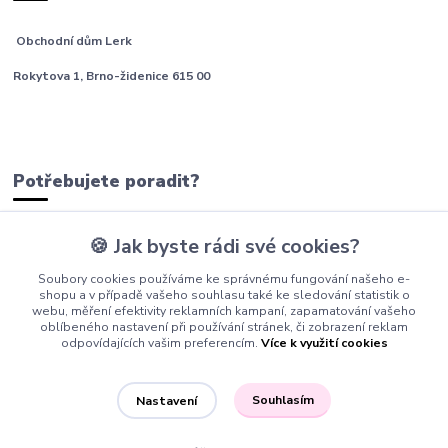
Obchodní dům Lerk
Rokytova 1, Brno-židenice 615 00
Potřebujete poradit?
🍪 Jak byste rádi své cookies?
tým Barfíci
Soubory cookies používáme ke správnému fungování našeho e-
+420 605 277 576
shopu a v případě vašeho souhlasu také ke sledování statistik o
webu, měření efektivity reklamních kampaní, zapamatování vašeho
info@barfici.cz
oblíbeného nastavení při používání stránek, či zobrazení reklam
odpovídajících vašim preferencím.
Více k využití cookies
Souhlasím
Nastavení