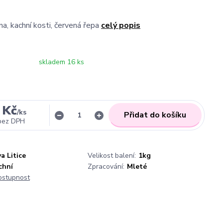
na, kachní kosti, červená řepa
celý popis
skladem 16 ks
 Kč
/
ks
Přidat do košíku
bez DPH
a Litice
Velikost balení:
1kg
chní
Zpracování:
Mleté
dostupnost