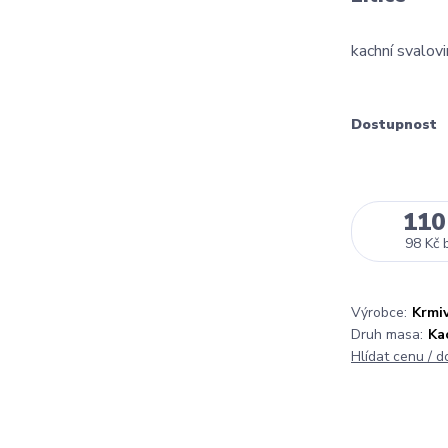
kachní svalovi
Dostupnost
110
98 Kč
Výrobce:
Krmiv
Druh masa:
Ka
Hlídat cenu / 