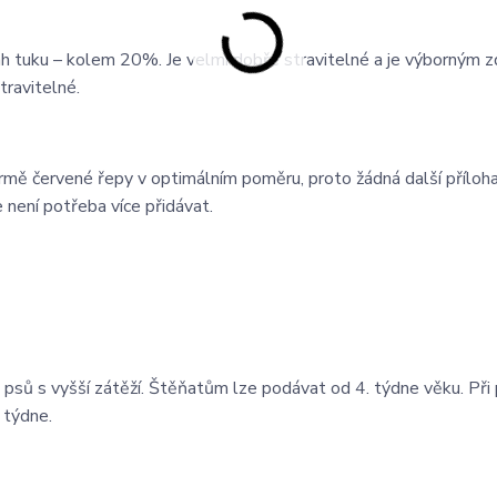
h tuku – kolem 20%. Je velmi dobře stravitelné a je výborným 
travitelné.
rmě červené řepy v optimálním poměru, proto žádná další příloha
 není potřeba více přidávat.
psů s vyšší zátěží. Štěňatům lze podávat od 4. týdne věku. Při
 týdne.