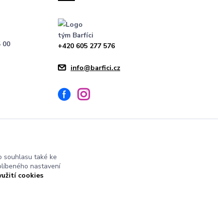
tým Barfíci
 00
+420 605 277 576
info@barfici.cz
 souhlasu také ke
blíbeného nastavení
yužití cookies
Vytvořeno na
Eshop-rychle.cz