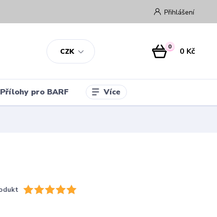
Přihlášení
0
0 Kč
CZK
Více
Přílohy pro BARF
odukt