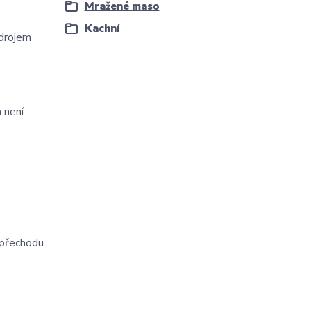
Mražené maso
Kachní
zdrojem
 není
 přechodu