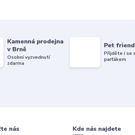
Kamenná prodejna
Pet friend
v Brně
Přijděte i se
Osobní vyzvednutí
parťákem
zdarma
te nás
Kde nás najdete