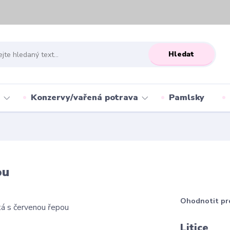
Hledat
Konzervy/vařená potrava
Pamlsky
ou
Ohodnotit pr
Litice