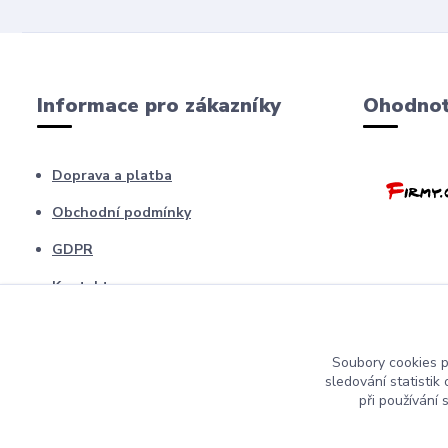
Informace pro zákazníky
Ohodnoť
Doprava a platba
Obchodní podmínky
GDPR
Kontakty
Barfíci poradna
Blog
Soubory cookies 
sledování statisti
odstopení od smlouvy
při používání 