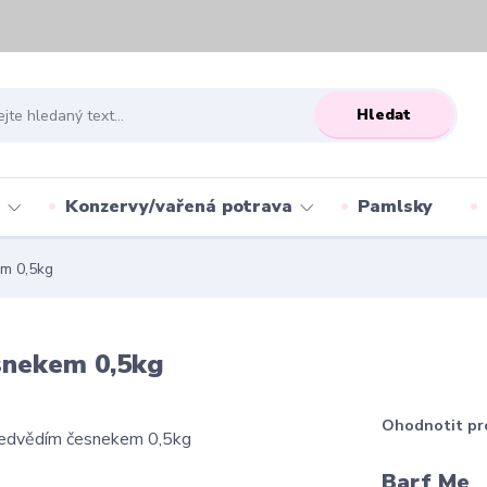
Hledat
Konzervy/vařená potrava
Pamlsky
m 0,5kg
snekem 0,5kg
Ohodnotit pr
Barf Me