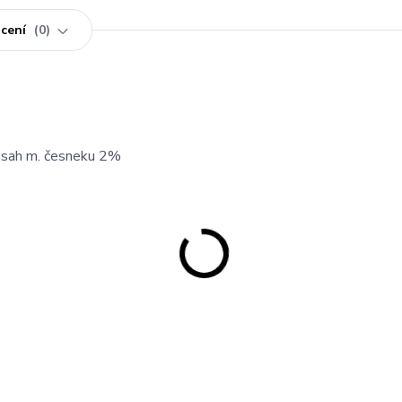
cení
0
obsah m. česneku 2%