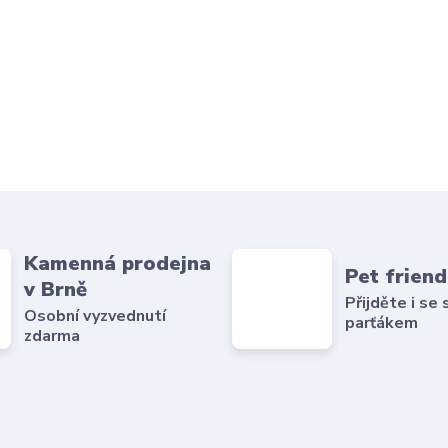
Kamenná prodejna
Pet friend
v Brně
Přijděte i se
Osobní vyzvednutí
parťákem
zdarma