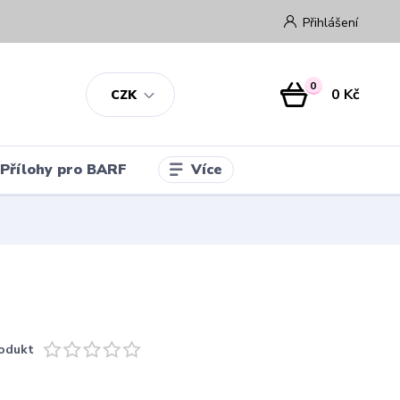
Přihlášení
0
0 Kč
CZK
Více
Přílohy pro BARF
odukt