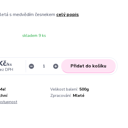
mletá s medvědím česnekem
celý popis
skladem 9 ks
Kč
/
ks
Přidat do košíku
ez DPH
Me!
Velikost balení:
500g
chní
Zpracování:
Mleté
dostupnost