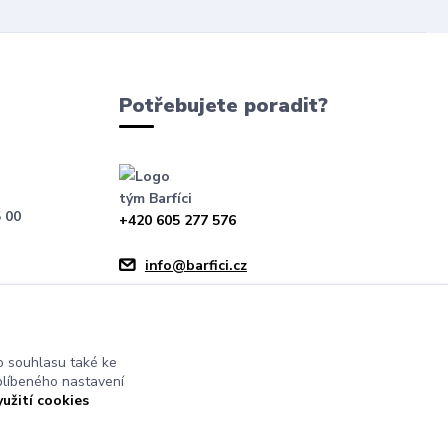
Potřebujete poradit?
tým Barfíci
 00
+420 605 277 576
info@barfici.cz
 souhlasu také ke
blíbeného nastavení
yužití cookies