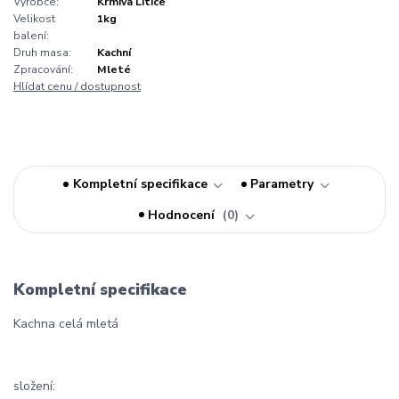
Výrobce:
Krmiva Litice
Velikost
1kg
balení:
Druh masa:
Kachní
Zpracování:
Mleté
Hlídat cenu / dostupnost
Kompletní specifikace
Parametry
Hodnocení
0
Kompletní specifikace
Kachna celá mletá
složení: