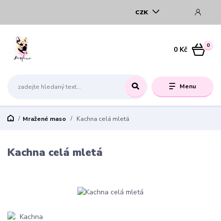
CZK
0
0 Kč
Menu
Mražené maso
Kachna celá mletá
Kachna celá mletá