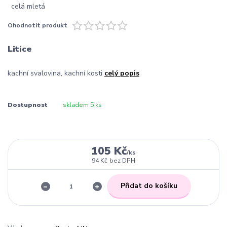
Ohodnotit produkt
Litice
kachní svalovina, kachní kosti
celý popis
Dostupnost
skladem 5 ks
105 Kč
/
ks
94 Kč
bez DPH
Přidat do košíku