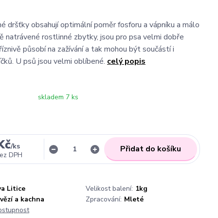
é dršťky obsahují optimální poměr fosforu a vápníku a málo
ě natrávené rostlinné zbytky, jsou pro psa velmi dobře
říznivě působí na zažívání a tak mohou být součástí i
níčků. U psů jsou velmi oblíbené.
celý popis
skladem 7 ks
Kč
/
ks
Přidat do košíku
ez DPH
a Litice
Velikost balení:
1kg
vězí a kachna
Zpracování:
Mleté
dostupnost