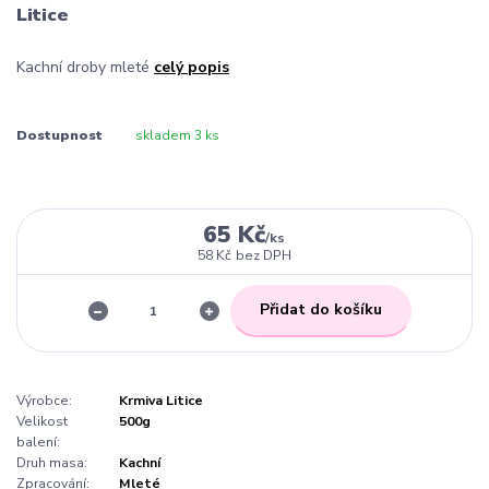
Litice
Kachní droby mleté
celý popis
Dostupnost
skladem 3 ks
65 Kč
/
ks
58 Kč
bez DPH
Přidat do košíku
Výrobce:
Krmiva Litice
Velikost
500g
balení:
Druh masa:
Kachní
Zpracování:
Mleté