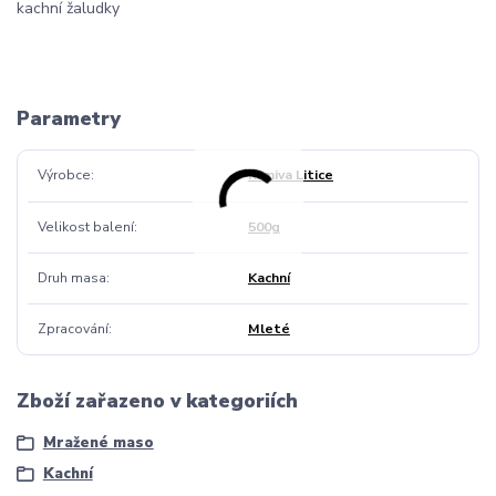
kachní žaludky
Parametry
Výrobce
Krmiva Litice
Velikost balení
500g
Druh masa
Kachní
Zpracování
Mleté
Zboží zařazeno v kategoriích
Mražené maso
Kachní