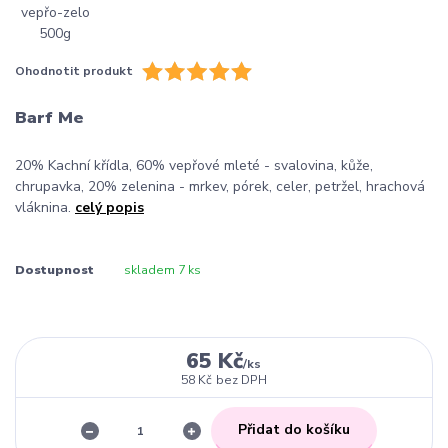
Ohodnotit produkt
Barf Me
20% Kachní křídla, 60% vepřové mleté - svalovina, kůže,
chrupavka, 20% zelenina - mrkev, pórek, celer, petržel, hrachová
vláknina.
celý popis
Dostupnost
skladem 7 ks
65 Kč
/
ks
58 Kč
bez DPH
Přidat do košíku