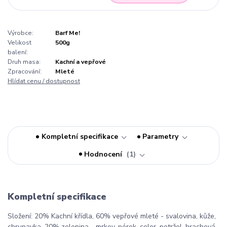
Výrobce:
Barf Me!
Velikost
500g
balení:
Druh masa:
Kachní a vepřové
Zpracování:
Mleté
Hlídat cenu / dostupnost
Kompletní specifikace
Parametry
Hodnocení
1
Kompletní specifikace
Složení: 20% Kachní křídla, 60% vepřové mleté - svalovina, kůže,
chrupavka, 20% zelenina - mrkev, pórek, celer, petržel, hrachová