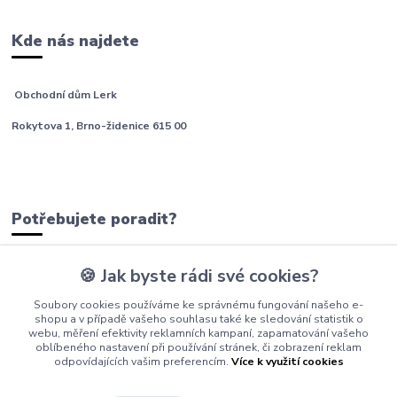
Kde nás najdete
Obchodní dům Lerk
Rokytova 1, Brno-židenice 615 00
Potřebujete poradit?
🍪 Jak byste rádi své cookies?
tým Barfíci
Soubory cookies používáme ke správnému fungování našeho e-
+420 605 277 576
shopu a v případě vašeho souhlasu také ke sledování statistik o
webu, měření efektivity reklamních kampaní, zapamatování vašeho
info@barfici.cz
oblíbeného nastavení při používání stránek, či zobrazení reklam
odpovídajících vašim preferencím.
Více k využití cookies