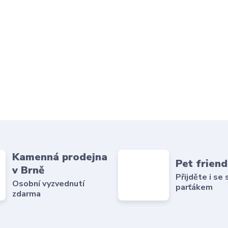
Kamenná prodejna
Pet friend
v Brně
Přijděte i se
Osobní vyzvednutí
parťákem
zdarma