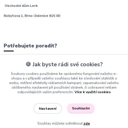
Obchodní dům Lerk
Rokytova 1, Brno-židenice 615 00
Potřebujete poradit?
🍪 Jak byste rádi své cookies?
tým Barfíci
Soubory cookies používáme ke správnému fungování našeho e-
+420 605 277 576
shopu a v případě vašeho souhlasu také ke sledování statistik o
webu, měření efektivity reklamních kampaní, zapamatování vašeho
info@barfici.cz
oblíbeného nastavení při používání stránek, či zobrazení reklam
odpovídajících vašim preferencím.
Více k využití cookies
Souhlasím
Nastavení
Souhlas můžete odmítnout
zde
.
Vytvořeno na
Eshop-rychle.cz