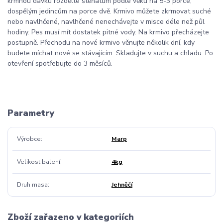
krmnou dávku rozdělte štěňatům podle věku na 5-3 porce,
dospělým jedincům na porce dvě. Krmivo můžete zkrmovat suché
nebo navlhčené, navlhčené nenechávejte v misce déle než půl
hodiny. Pes musí mít dostatek pitné vody. Na krmivo přecházejte
postupně. Přechodu na nové krmivo věnujte několik dní, kdy
budete míchat nové se stávajícím. Skladujte v suchu a chladu. Po
otevření spotřebujte do 3 měsíců.
Parametry
Výrobce
Marp
Velikost balení
4kg
Druh masa
Jehněčí
Zboží zařazeno v kategoriích