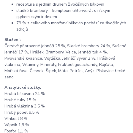
receptura s jedním druhem živočišných bílkovin
sladké brambory – komplexní uhlohydrát s nízkým
glykemickým indexem
79 % z celkového množství bílkovin pochází ze živočišných
zdrojů
Složení:
Čerstvě připravené jehněčí 25 %, Sladké brambory 24 %, Sušené
jehněčí 17 %, Hrášek, Brambory, Vejce, Jehněčí tuk 4 %,
Pivovarské kvasnice, Vojtěška, Jehněčí vývar 2 %, Hrášková
vláknina, Vitaminy, Minerály, Fruktooligosacharidy, Rajčata,
Mořská řasa, Česnek, Šípek, Máta, Petržel, Anýz, Pískavice řecké
seno.
Analytické složky:
Hrubá bílkovina 24 %
Hrubé tuky 15 %
Hrubá vláknina 3,5 %
Hrubý popel 9,5 %
Vlhkost 8 %
Vápník 1,9 %
Fosfor 1,1 %