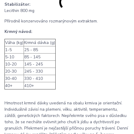
Stabilizátor:
Lecithin 800 mg
Přírodně konzervováno rozmarýnovým extraktem.
Krmný návod:
Váha (kg)
Krmná dávka (g)
1-5
25 - 85
5-10
85 - 145
10-20
145 - 245
20-30
245 - 330
30-40
330 - 410
40+
410+
Hmotnost krmné dávky uvedená na obalu krmiva je orientační.
Individuálně závisí na plemeni, věku, aktivitě, temperamentu,
zátěži, genetických faktorech. Nepřekrmte svého psa v důsledku
toho, že se necháte ovlivnit jeho chutí k jídlu a dychtivostí po
granulích. Překrmení je nejčastější příčinou poruchy trávení. Denní