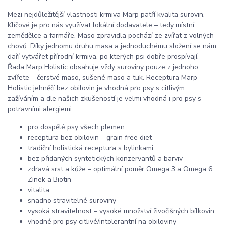
Mezi nejdůležitější vlastnosti krmiva Marp patří kvalita surovin.
Klíčové je pro nás využívat lokální dodavatele – tedy místní
zemědělce a farmáře. Maso zpravidla pochází ze zvířat z volných
chovů. Díky jednomu druhu masa a jednoduchému složení se nám
daří vytvářet přírodní krmiva, po kterých psi dobře prospívají.
Řada Marp Holistic obsahuje vždy suroviny pouze z jednoho
zvířete – čerstvé maso, sušené maso a tuk. Receptura Marp
Holistic jehněčí bez obilovin je vhodná pro psy s citlivým
zažíváním a dle našich zkušeností je velmi vhodná i pro psy s
potravními alergiemi.
pro dospělé psy všech plemen
receptura bez obilovin – grain free diet
tradiční holistická receptura s bylinkami
bez přidaných syntetických konzervantů a barviv
zdravá srst a kůže – optimální poměr Omega 3 a Omega 6,
Zinek a Biotin
vitalita
snadno stravitelné suroviny
vysoká stravitelnost – vysoké množství živočišných bílkovin
vhodné pro psy citlivé/intolerantní na obiloviny