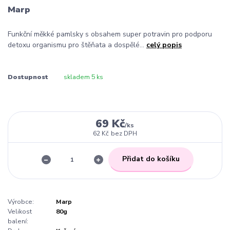
Marp
Funkční měkké pamlsky s obsahem super potravin pro podporu
detoxu organismu pro štěňata a dospělé…
celý popis
Dostupnost
skladem 5 ks
69 Kč
/
ks
62 Kč
bez DPH
Přidat do košíku
Výrobce:
Marp
Velikost
80g
balení: