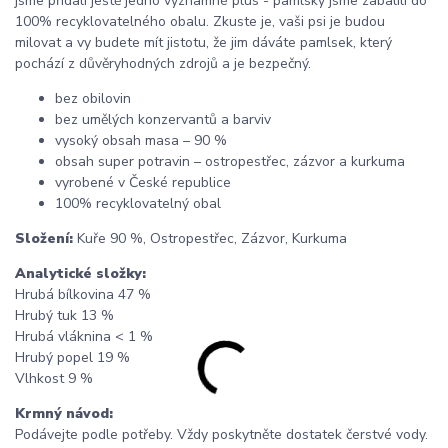
jsme přidali ještě jedno významné plus - pamlsky jsme zabalili do
100% recyklovatelného obalu. Zkuste je, vaši psi je budou
milovat a vy budete mít jistotu, že jim dáváte pamlsek, který
pochází z důvěryhodných zdrojů a je bezpečný.
bez obilovin
bez umělých konzervantů a barviv
vysoký obsah masa – 90 %
obsah super potravin – ostropestřec, zázvor a kurkuma
vyrobené v České republice
100% recyklovatelný obal
Složení:
Kuře 90 %, Ostropestřec, Zázvor, Kurkuma
Analytické složky:
Hrubá bílkovina 47 %
Hrubý tuk 13 %
Hrubá vláknina < 1 %
Hrubý popel 19 %
Vlhkost 9 %
Krmný návod:
Podávejte podle potřeby. Vždy poskytněte dostatek čerstvé vody.