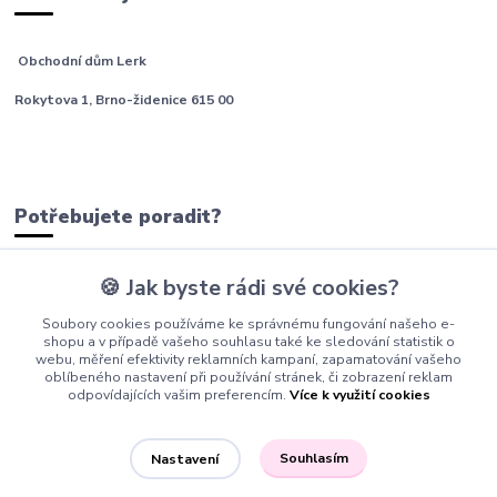
Obchodní dům Lerk
Rokytova 1, Brno-židenice 615 00
Potřebujete poradit?
🍪 Jak byste rádi své cookies?
tým Barfíci
Soubory cookies používáme ke správnému fungování našeho e-
+420 605 277 576
shopu a v případě vašeho souhlasu také ke sledování statistik o
webu, měření efektivity reklamních kampaní, zapamatování vašeho
info@barfici.cz
oblíbeného nastavení při používání stránek, či zobrazení reklam
odpovídajících vašim preferencím.
Více k využití cookies
Souhlasím
Nastavení