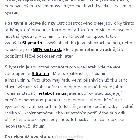
nenasycených a vícenenasycených mastných kyselin (tzv. omega
kyselin).
Pozitivní a léčivé účinky
Ostropestřcového oleje jsou díky těmto
látkám, které obsahuje: Karotenoidy, tokoferoly, vícenenasycené
mastné kyseliny, Vitamín F a menší podíl komlpexu látek
zvaných
Silymarin
- vyšší obsah ho je ve slupkách semen, nebo
nabízíme jeho
80% extrakt
,
který
je mnohem vhodnější
k
podpůrné léčbě poškozených jater.
Silymarin
je souhrnné označení pro více látek, kde nejvíce
zastoupen je
Silibinin
, dále pak silikristin, silidianin
a inosilibinin. Tyto látky mají řadu velmi příznivých účinků. Jeho
hlavní význam však spočívá v podpoře správné funkce jater.
Pomáhá zlepšit
metabolismus
jaterní buňky, stabilizuje její
buněčné membrány, podporuje regeneraci jaterní tkáně a je
významným antioxidantem (odstraňuje nebezpečné látky = volné
radikály). K významnému jeho uplatněním patří léčba důsledků
otrav hepatotoxickými jedy (hepatotoxický = to, co je toxické,
jedovaté vůči játrům).
Pozitivní účinky oleje z Ostropestřce: