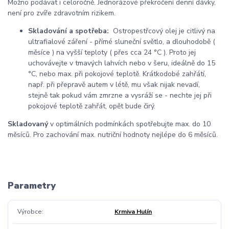
Možno podávat i celoročně. Jednorázové překročení denní dávky,
není pro zvíře zdravotním rizikem.
Skladování a spotřeba:
Ostropestřcový olej je citlivý na
ultrafialové záření - přímé sluneční světlo, a dlouhodobě (
měsíce ) na vyšší teploty ( přes cca 24 °C ). Proto jej
uchovávejte v tmavých lahvích nebo v šeru, ideálně do 15
°C, nebo max. při pokojové teplotě. Krátkodobé zahřátí,
např. při přepravě autem v létě, mu však nijak nevadí,
stejně tak pokud vám zmrzne a vysráží se - nechte jej při
pokojové teplotě zahřát, opět bude čirý.
Skladovaný
v optimálních podmínkách spotřebujte max. do 10
měsíců. Pro zachování max. nutriční hodnoty nejlépe do 6 měsíců.
Parametry
Výrobce
Krmiva Hulín