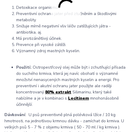
Detoxikace organismu.
Preventivní ochrana jater před ztučněním a škodlivými
metabolity.
Snižuje mírně negativní vliv léčiv zatěžujících játra -
antibiotika, aj.
Má protizánětlivý účinek.
Prevence při vysoké zátěži.
Významný zdroj mastných kyselin.
Použití:
Ostropestřcový olej může být i zchutňující přísada
do suchého krmiva, která jej navíc obohatí o významné
množství nenasycených mastných kyselin a energii. Pro
preventivní i akutní ochranu jater použijte ale raději
koncentrovaný
80% extrakt
Silimarinu, který také
nabízíme a je v kombinaci s
Lecitinem
mnohonásobně
účinnější.
Dávkování
: U psů preventivně plná polévková lžíce / 10 kg
hmotnosti, na jednotlivou krmnou dávku - zamíchat do krmiva. U
velkých psů 5 - 7 % z objemu krmiva ( 50 - 70 ml / kg krmiva ).