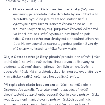
Cholesterol mg / 100g - 0
Charakteristika:
Ostropestřec mariánský
(
Silybum
marianum
) je jednoletá, nebo dvouletá bylina. Pokud je to
dvouletka, vypučí na jaře trsem bodlinatých listů s
výraznými bílými žilkami. Koncem června se na asi 1 m
dlouhých lodyhách objevují purpurově červená květenství.
Na konci léta se z květů vyvinou plody, které se pak
sklízí.
Ostropestřec mariánský
má blahodárné účinky na
játra. Název souvisí se starou legendou, podle níž vznikly
bílé skvrny na lístech z mléka Panny Marie.
Olej z Ostropestřce je čistý
, přírodní produkt, bez příměsí jiných
druhů olejů, se světle nažloutlou, čirou barvou. Je lisovaný za
studena, tudíž není zbaven přirozených živin ani chuťových a
pachových látek. Má charakteristickou, jemnou olejovou vůni.
J
e v
krmivářské kvalitě
, určen pro hospodářská zvířata.
Při teplotách okolo bodu mrazu
a nižších, se může olej z
Ostropestřce zakalit. Toto však není na závadu, při vyšší
okolní teplotě se zákal opět rozpustí. Olej je
sice v potravinářské
kvalitě, ale není manipulován v potravinářských podmínkách.
Proto jej doporučujeme dávat jen zvířatům. Je to jedinečný zdroj