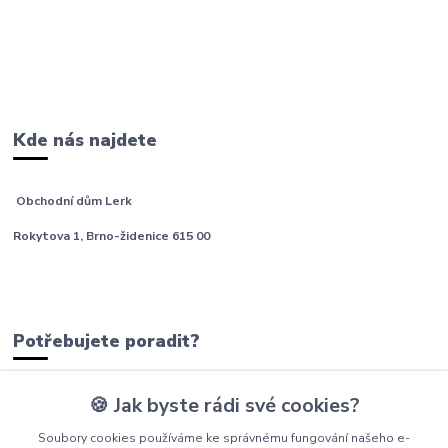
Kde nás najdete
Obchodní dům Lerk
Rokytova 1, Brno-židenice 615 00
Potřebujete poradit?
🍪 Jak byste rádi své cookies?
tým Barfíci
Soubory cookies používáme ke správnému fungování našeho e-
+420 605 277 576