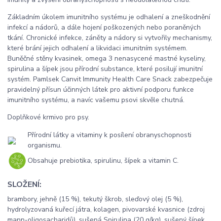
Základním úkolem imunitního systému je odhalení a zneškodnění
infekcí a nádorů, a dále hojení poškozených nebo poraněných
tkání. Chronické infekce, záněty a nádory si vytvořily mechanismy,
které brání jejich odhalení a likvidaci imunitním systémem.
Buněčné stěny kvasinek, omega 3 nenasycené mastné kyseliny,
spirulina a šípek jsou přírodní substance, které posilují imunitní
systém. Pamlsek Canvit Immunity Health Care Snack zabezpečuje
pravidelný přísun účinných látek pro aktivní podporu funkce
imunitního systému, a navíc vašemu psovi skvěle chutná.
Doplňkové krmivo pro psy.
Přírodní látky a vitaminy k posílení obranyschopnosti
organismu.
Obsahuje prebiotika, spirulinu, šípek a vitamin C.
SLOŽENÍ:
brambory, jehně (15 %), tekutý škrob, sleďový olej (5 %),
hydrolyzovaná kuřecí játra, kolagen, pivovarské kvasnice (zdroj
mann-oligosacharidů), sušená Spirulina (20 g/kg), sušený šípek