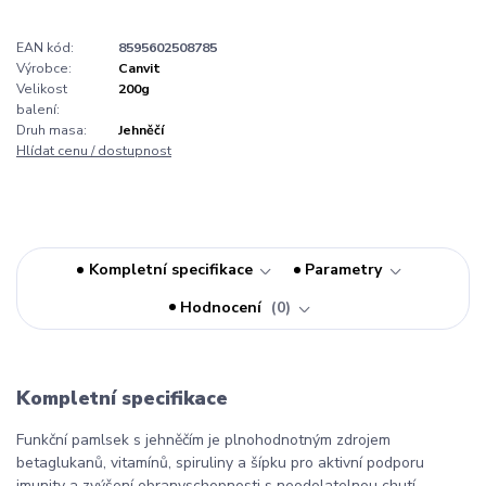
EAN kód:
8595602508785
Výrobce:
Canvit
Velikost
200g
balení:
Druh masa:
Jehněčí
Hlídat cenu / dostupnost
Kompletní specifikace
Parametry
Hodnocení
0
Kompletní specifikace
Funkční pamlsek s jehněčím je plnohodnotným zdrojem
betaglukanů, vitamínů, spiruliny a šípku pro aktivní podporu
imunity a zvýšení obranyschopnosti s neodolatelnou chutí.