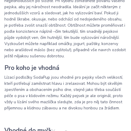
nejjednodušších po složité. Při výběru zohledněte povahu vašeho
pejska, aby jej náročnost neodradila. Ideální je začít některým z
jednodušších vzorů a sledovat, jak ho vylizování baví. Pokud ji
hodně škrabe, okusuje, nebo odchází od nedojedeného obsahu,
je potřeba zvolit snazší obtížnost. Obtížnost můžete proměňovat i
podle konzistence náplně –⁠⁠⁠⁠⁠⁠čím tekutější, tím snadněji pejskovi
půjde vydobýt ven, čím hutnější, tím bude vylizování náročnější.
Vyzkoušet můžete například omáčky, jogurt, paštiky, konzervy
nebo arašídové máslo (bez xylitolu!), případně vše navrch ozdobit
ještě nějakou sušenou dobrotou.
Pro koho je vhodná
Lízací podložky SodaPup jsou vhodné pro pejsky všech velikostí,
kteří potřebují zaměstnat hlavu i zrelaxovat. Mohou být skvělým
zpestřením a obohacením psího dne, stejně jako třeba součástí
péče o psa v klidovém režimu. Každý pejsek je ale originál, proto
vždy u lízání svého mazlíčka sledujte, zda je pro něj tato činnost
příjemnou a klidnou zábavou a ne divokou honbou za žrádlem.
Vhodné do myčky