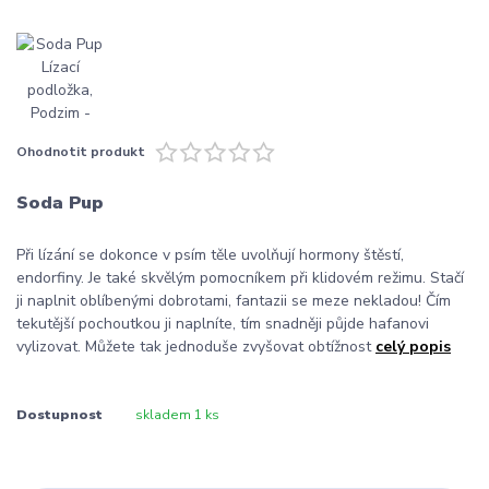
Ohodnotit produkt
Soda Pup
Při lízání se dokonce v psím těle uvolňují hormony štěstí,
endorfiny. Je také skvělým pomocníkem při klidovém režimu. Stačí
ji naplnit oblíbenými dobrotami, fantazii se meze nekladou! Čím
tekutější pochoutkou ji naplníte, tím snadněji půjde hafanovi
vylizovat. Můžete tak jednoduše zvyšovat obtížnost
celý popis
Dostupnost
skladem 1 ks