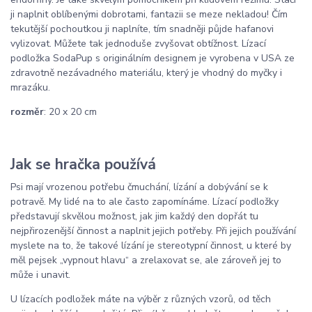
ji naplnit oblíbenými dobrotami, fantazii se meze nekladou! Čím
tekutější pochoutkou ji naplníte, tím snadněji půjde hafanovi
vylizovat. Můžete tak jednoduše zvyšovat obtížnost. Lízací
podložka SodaPup s originálním designem je vyrobena v USA ze
zdravotně nezávadného materiálu, který je vhodný do myčky i
mrazáku.
rozměr
: 20 x 20 cm
Jak se hračka používá
Psi mají vrozenou potřebu čmuchání, lízání a dobývání se k
potravě. My lidé na to ale často zapomínáme. Lízací podložky
představují skvělou možnost, jak jim každý den dopřát tu
nejpřirozenější činnost a naplnit jejich potřeby. Při jejich používání
myslete na to, že takové lízání je stereotypní činnost, u které by
měl pejsek „vypnout hlavu“ a zrelaxovat se, ale zároveň jej to
může i unavit.
U lízacích podložek máte na výběr z různých vzorů, od těch