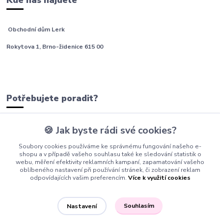
Kde nás najdete
Obchodní dům Lerk
Rokytova 1, Brno-židenice 615 00
Potřebujete poradit?
🍪 Jak byste rádi své cookies?
tým Barfíci
Soubory cookies používáme ke správnému fungování našeho e-
+420 605 277 576
shopu a v případě vašeho souhlasu také ke sledování statistik o
webu, měření efektivity reklamních kampaní, zapamatování vašeho
info@barfici.cz
oblíbeného nastavení při používání stránek, či zobrazení reklam
odpovídajících vašim preferencím.
Více k využití cookies
Souhlasím
Nastavení