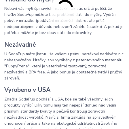
Nebaví vás mytí špinavých hraček? Tak vás určitě potěší, že
hračky SodaPup můžete bez problémů dát i do myčky. Vydrží i
pobyt v mrazáku (podávání mražených dobrot ale příliš
nedoporučejeme z důvodu nebezpečí zánětu žaludku). A pokud je
potřeba, můžete je bez obav dát i do mikrovlnky.
Nezávadné
U SodaPup máte jistotu, že vašemu psímu parťákovi nedáváte nic
nebezpečného. Hračky jsou vyráběny z patentovaného materiálu
"PuppyPrene", který je veterinárně testovaný, zdravotně
nezávadný a BPA free. A jako bonus je dostatečně tvrdý i pružný
zároveň.
Vyrobeno v USA
Značka SodaPup pochází z USA, kde se také všechny jejich
produkty vyrábí. Díky tomu mají ten nejlepší dohled nad velmi
přísnými standardy kvality a pečlivě kontrolují zdravotní
nezávadnost výrobků. Navíc si firma zakládá na spravedlivém
ohodnocení práce a také na ekologické udržitelnosti životního