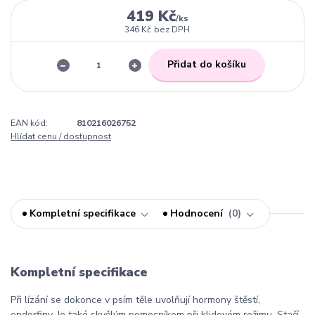
419 Kč
/
ks
346 Kč
bez DPH
Přidat do košíku
EAN kód:
810216026752
Hlídat cenu / dostupnost
Kompletní specifikace
Hodnocení
0
Kompletní specifikace
Při lízání se dokonce v psím těle uvolňují hormony štěstí,
endorfiny. Je také skvělým pomocníkem při klidovém režimu. Stačí