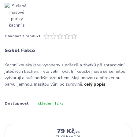
Ohodnotit produkt
Sokol Falco
Kachní kousky jsou vyrobeny z odřezů a zbytků při zpracování
jatečných kachen. Tyto velmi kvalitní kousky masa se semelou,
vytvarují a suší horkým vzduchem. Mají tmavou a přirozenou
barvu, jemnou, masitou vůni po surovině.
celý popis
Dostupnost
skladem 12 ks
79 Kč
/
ks