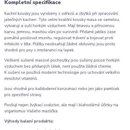
Kompletní specifikace
Kachní kousky jsou vyrobeny z odřezů a zbytků při zpracování
jatečných kachen. Tyto velmi kvalitní kousky masa se semelou,
vytvarují a suší horkým vzduchem. Mají tmavou a přirozenou
barvu, jemnou, masitou vůni po surovině. Přidané jablko zase
pomáhá posilovat imunitu, regulovat trávení a bojovat proti
infekcím v těle. Plátky neobsahují žádné obiloviny, jsou proto
vhodné pro psy s intolerancí na lepek.
Veškeré sušené masové pochoutky jsou sušeny pouze horkým
vzduchem bez přidaných látek, není použita žádná chemie.
K sušení se používá moderní technologie pro uchování velkého
množství vitamínů.
Jsou vhodné pro každodenní konzumaci nebo jen jako pamlsek
pro zpestření stravy.
Posilují nejen žvýkací svalstvo, ale mají i blahodárné účinky na
organismus Vašeho mazlíčka.
Výhody balení produktu: