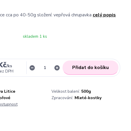
rce cca po 40-50g složení: vepřová chrupavka
celý popis
skladem 1 ks
Kč
/
ks
Přidat do košíku
ez DPH
a Litice
Velikost balení:
500g
přové
Zpracování:
Mleté-kostky
dostupnost