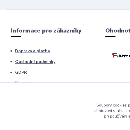
Informace pro zákazníky
Ohodnoť
Doprava a platba
Obchodní podmínky
GDPR
Kontakty
Barfíci poradna
Blog
Soubory cookies 
sledování statisti
odstopení od smlouvy
při používání 