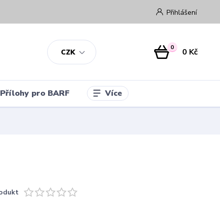
Přihlášení
0
0 Kč
CZK
Více
Přílohy pro BARF
odukt