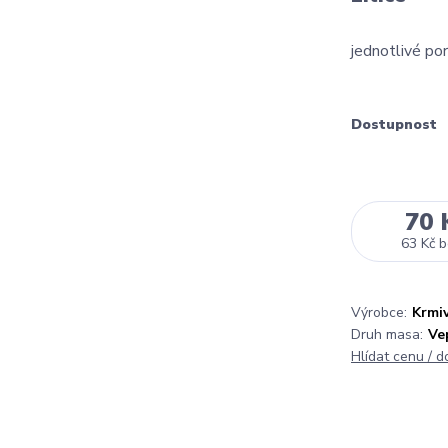
jednotlivé po
Dostupnost
70 
63 Kč
b
Výrobce:
Krmiv
Druh masa:
Ve
Hlídat cenu / 