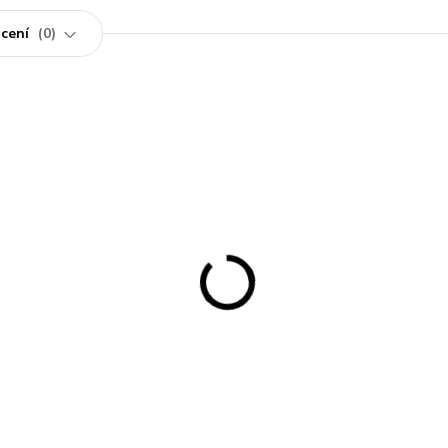
cení
0