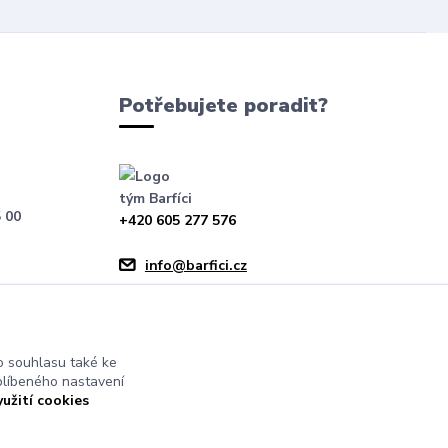
Potřebujete poradit?
tým Barfíci
 00
+420 605 277 576
info@barfici.cz
 souhlasu také ke
blíbeného nastavení
yužití cookies