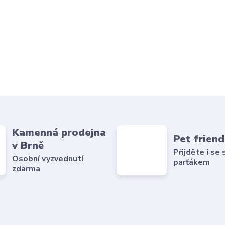
Kamenná prodejna
Pet friend
v Brně
Přijděte i se
Osobní vyzvednutí
parťákem
zdarma