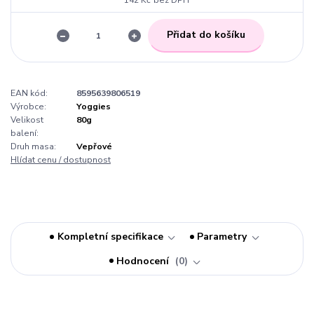
142 Kč
bez DPH
Přidat do košíku
EAN kód:
8595639806519
Výrobce:
Yoggies
Velikost
80g
balení:
Druh masa:
Vepřové
Hlídat cenu / dostupnost
Kompletní specifikace
Parametry
Hodnocení
0