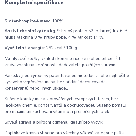
Kompletní specifikace
Složení: vepřové maso 100%
Analytické složky (na kg)*:
hrubý protein 52 %, hrubý tuk 6 %,
hrubá vláknina 9 %, hrubý popel 4 %, vlhkost 14 %.
Využitelná energie:
262 kcal / 100 g.
*Analytické složky, vzhled i konzistence se mohou lehce lišit
v návaznosti na sezónnost i dodavatele použitých surovin.
Pamlsky jsou vyrobeny patentovanou metodou z toho nejlepšího
syrového vepřového masa, bez přidání dochucovadel,
konzervantů nebo jiných lákadel.
Sušené kousky masa z prověřených evropských farem, bez
jakékoliv chemie, konzervantů a dochucovadel. Sušeno pomalu
pro maximální zachování vitamínů a prospěšných látek.
Skvělá zdravá a přírodní odměna, ideální pro výcvik.
Doplňkové krmivo vhodné pro všechny věkové kategorie psů a