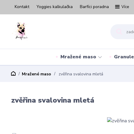
Kontakt
Yoggies kalkulačka
Barfíci poradna
Více
Mražené maso
Granule
Mražené maso
zvěřina svalovina mletá
zvěřina svalovina mletá