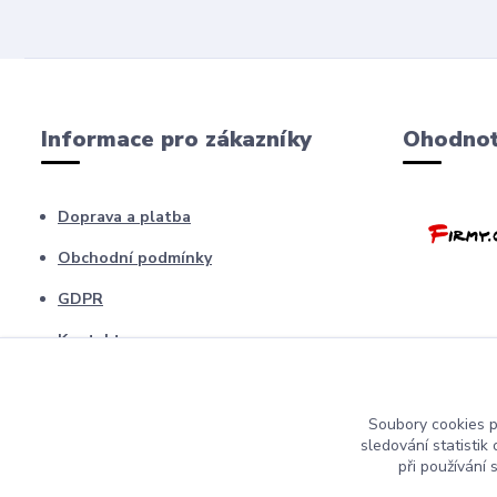
Informace pro zákazníky
Ohodnoť
Doprava a platba
Obchodní podmínky
GDPR
Kontakty
Barfíci poradna
Blog
Soubory cookies 
sledování statisti
odstopení od smlouvy
při používání 