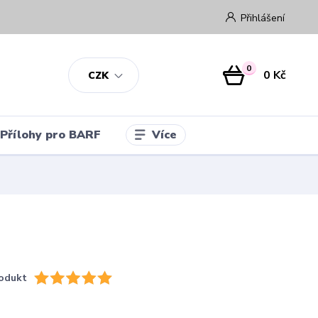
Přihlášení
0
0 Kč
CZK
Více
Přílohy pro BARF
odukt