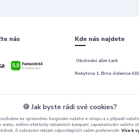
te nás
Kde nás najdete
Obchodní dům Lerk
Rokytova 1, Brno-židenice 615
🍪 Jak byste rádi své cookies?
používáme ke správnému fungování našeho e-shopu a v případě vašeho
k o webu, měření efektivity reklamních kampaní, zapamatování vašeho o
stránek, či zobrazení reklam odpovídajících vašim preferencím.
Více k v