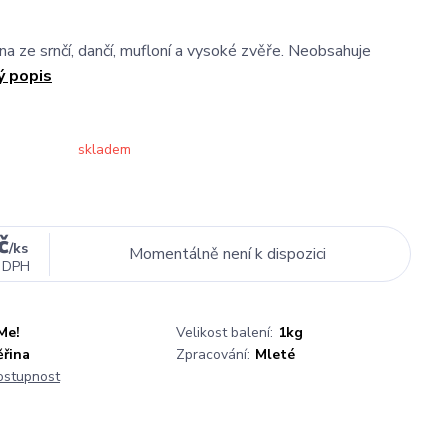
na ze srnčí, dančí, mufloní a vysoké zvěře. Neobsahuje
ý popis
skladem
č
/
ks
Momentálně není k dispozici
 DPH
Me!
Velikost balení:
1kg
ěřina
Zpracování:
Mleté
dostupnost