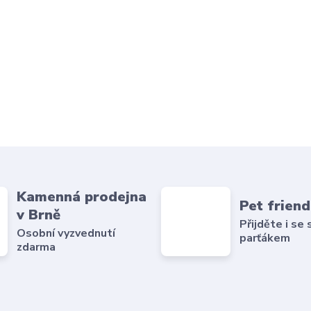
Kamenná prodejna
Pet friend
v Brně
Přijděte i se
Osobní vyzvednutí
parťákem
zdarma