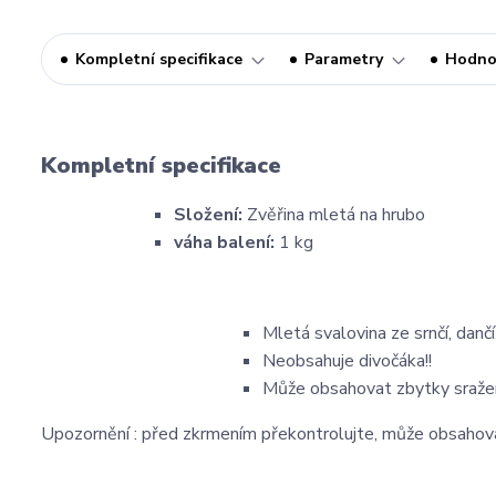
Kompletní specifikace
Parametry
Hodno
Kompletní specifikace
Složení:
Zvěřina mletá na hrubo
váha balení:
1 kg
Mletá svalovina ze srnčí, dančí
Neobsahuje divočáka!!
Může obsahovat zbytky sražen
Upozornění : před zkrmením překontrolujte, může obsahovat