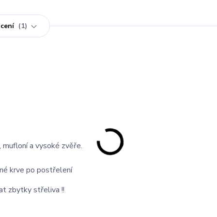
cení
1
, mufloní a vysoké zvěře.
é krve po postřelení
 zbytky střeliva !!